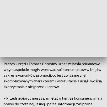
klienci znajdą te produkty w korzystniejszych cenach w
innych sklepach, to zwróci im różnicę.
Okazało się jednak, że aby skorzystać z promocji, trzeba
spełnić wiele warunków. Między innymi zakupów należało
dokonać w tym samym tygodniu, ponadto klienci musieli
również zrobić zdjęcia porównywanego produktu wraz z
etykietą ze składem i zachować nienaruszone paragony bądź
faktury. Wynikało to z regulaminu, który nie był dostępny w
sklepach, co też UOKiK uznał za nieodpowiednie działanie.
Prezes Urzędu Tomasz Chróstny uznał, że hasła reklamowe
w tym aspekcie mogły wprowadzać konsumentów w błąd w
zakresie warunków promocji, co jest związane z jej
skomplikowanym charakterem i w rezultacie z uciążliwością
skorzystania z niej przez klientów.
– Przedsiębiorcy muszą pamiętać o tym, że konsumenci mają
prawo do rzetelnej, jasnej i pełnej informacji, zaś próba