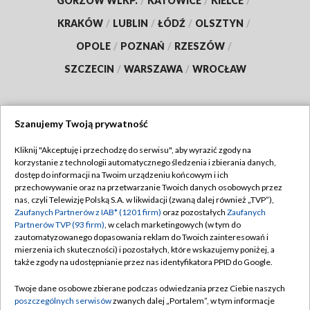
GORZÓW WLKP.
/
KATOWICE
/
KIELCE
/
KRAKÓW
/
LUBLIN
/
ŁÓDŹ
/
OLSZTYN
/
OPOLE
/
POZNAŃ
/
RZESZÓW
/
SZCZECIN
/
WARSZAWA
/
WROCŁAW
Szanujemy Twoją prywatność
Dołącz do nas:
Kliknij "Akceptuję i przechodzę do serwisu", aby wyrazić zgody na
korzystanie z technologii automatycznego śledzenia i zbierania danych,
TVP
dostęp do informacji na Twoim urządzeniu końcowym i ich
Abonament TVP
przechowywanie oraz na przetwarzanie Twoich danych osobowych przez
Regulamin TVP
nas, czyli Telewizję Polską S.A. w likwidacji (zwaną dalej również „TVP”),
Emisja w TVP
Polityka prywatności
Zaufanych Partnerów z IAB* (1201 firm)
oraz pozostałych
Zaufanych
Partnerów TVP (93 firm)
, w celach marketingowych (w tym do
Centrum informacji TVP
Moje zgody
zautomatyzowanego dopasowania reklam do Twoich zainteresowań i
mierzenia ich skuteczności) i pozostałych, które wskazujemy poniżej, a
Naziemna Telewizja Cyfrowa
Pomoc
także zgody na udostępnianie przez nas identyfikatora PPID do Google.
Sklep TVP
Biuro reklamy
Twoje dane osobowe zbierane podczas odwiedzania przez Ciebie naszych
Rada Programowa
Kontakt
poszczególnych serwisów
zwanych dalej „Portalem”, w tym informacje