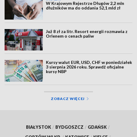
W Krajowym Rejestrze Długów 2,2 mln
dłużników ma do oddania 52,1 mld zł
Już 8 zł za litr. Resort energii rozmawia z
Orlenem o cenach paliw
Kursy walut EUR, USD, CHF w poniedziałek
3 sierpnia 2026 roku. Sprawdź oficjalne
kursy NBP
ZOBACZ WIĘCEJ
BIAŁYSTOK
/
BYDGOSZCZ
/
GDAŃSK
/