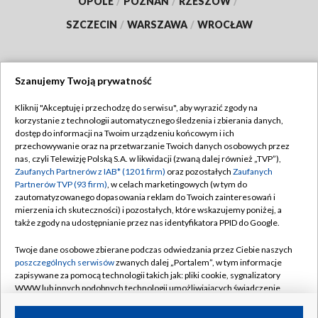
OPOLE
/
POZNAŃ
/
RZESZÓW
/
SZCZECIN
/
WARSZAWA
/
WROCŁAW
Szanujemy Twoją prywatność
Dołącz do nas:
Kliknij "Akceptuję i przechodzę do serwisu", aby wyrazić zgody na
korzystanie z technologii automatycznego śledzenia i zbierania danych,
TVP
dostęp do informacji na Twoim urządzeniu końcowym i ich
Abonament TVP
przechowywanie oraz na przetwarzanie Twoich danych osobowych przez
Regulamin TVP
nas, czyli Telewizję Polską S.A. w likwidacji (zwaną dalej również „TVP”),
Emisja w TVP
Polityka prywatności
Zaufanych Partnerów z IAB* (1201 firm)
oraz pozostałych
Zaufanych
Partnerów TVP (93 firm)
, w celach marketingowych (w tym do
Centrum informacji TVP
Moje zgody
zautomatyzowanego dopasowania reklam do Twoich zainteresowań i
mierzenia ich skuteczności) i pozostałych, które wskazujemy poniżej, a
Naziemna Telewizja Cyfrowa
Pomoc
także zgody na udostępnianie przez nas identyfikatora PPID do Google.
Sklep TVP
Biuro reklamy
Twoje dane osobowe zbierane podczas odwiedzania przez Ciebie naszych
Rada Programowa
Kontakt
poszczególnych serwisów
zwanych dalej „Portalem”, w tym informacje
zapisywane za pomocą technologii takich jak: pliki cookie, sygnalizatory
System NOS
WWW lub innych podobnych technologii umożliwiających świadczenie
dopasowanych i bezpiecznych usług, personalizację treści oraz reklam,
Informacje o nadawcy
Kanały
udostępnianie funkcji mediów społecznościowych oraz analizowanie