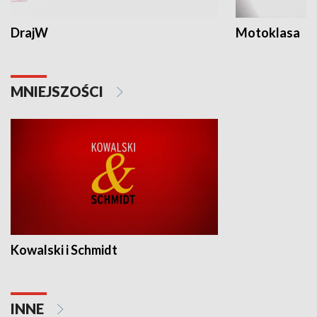
DrajW
Motoklasa
MNIEJSZOŚCI
Kowalski i Schmidt
INNE