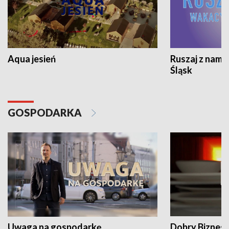
Aqua jesień
Ruszaj z nami
Śląsk
GOSPODARKA
Uwaga na gospodarkę
Dobry Biznes