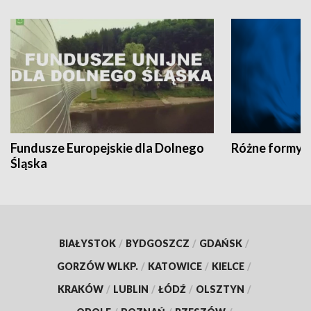
Fundusze Europejskie dla Dolnego
Różne formy t
Śląska
BIAŁYSTOK
/
BYDGOSZCZ
/
GDAŃSK
/
GORZÓW WLKP.
/
KATOWICE
/
KIELCE
/
KRAKÓW
/
LUBLIN
/
ŁÓDŹ
/
OLSZTYN
/