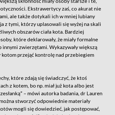
iększą skłonność miały osoby starsze i te,
tyczności. Ekstrawertycy zaś, co akurat nie
tami, ale także dotykali ich w mniej lubiany
a z tymi, którzy uplasowali się wyżej na skali
żliwych obszarów ciała kota. Bardziej
osoby, które deklarowały, że miały formalne
 innymi zwierzętami. Wykazywały większą
y kotom przejąć kontrolę nad przebiegiem
hy, które zdają się świadczyć, że ktoś
ch z kotem, bo np. miał już kota albo jest
rzesłanką” – mówi autorka badania, dr Lauren
e można stworzyć odpowiednie materiały
otów mogli się dowiedzieć, jak postępować,