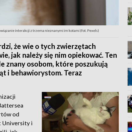
wiązanie interakcji z trzema nieznanymi im kotami (fot. Pexels)
erdzi, że wie o tych zwierzętach
wie, jak należy się nim opiekować. Ten
le znany osobom, które poszukują
t i behawiorystom. Teraz
izacji
Battersea
rtów od
University i
li, jak