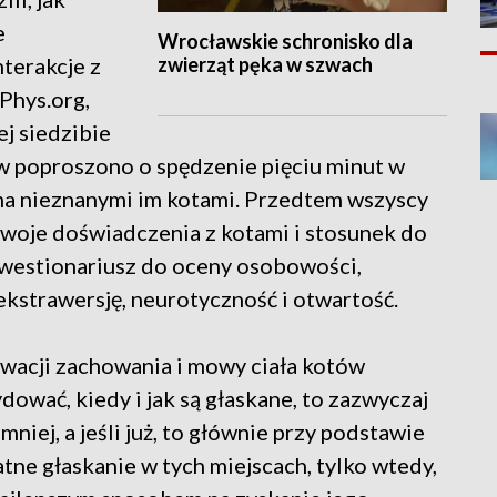
e
Wrocławskie schronisko dla
zwierząt pęka w szwach
terakcje z
Phys.org,
j siedzibie
w poproszono o spędzenie pięciu minut w
zema nieznanymi im kotami. Przedtem wszyscy
i swoje doświadczenia z kotami i stosunek do
 kwestionariusz do oceny osobowości,
kstrawersję, neurotyczność i otwartość.
wacji zachowania i mowy ciała kotów
dować, kiedy i jak są głaskane, to zazwyczaj
jmniej, a jeśli już, to głównie przy podstawie
atne głaskanie w tych miejscach, tylko wtedy,