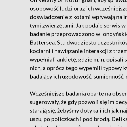
osobowość ludzi oraz ich wcześniejsz
doświadczenie z kotami wpływają na in
tymi zwierzętami. Jak podaje serwis w 
badanie przeprowadzono w londyńskie
Battersea. Stu dwudziestu uczestnikó
kociarni i nawiązanie interakcji z tr
wypełniali ankietę, gdzie m.in. opisal
nich, a oprócz tego wypełnili typowy
badający ich ugodowość, sumienność, e
Wcześniejsze badania oparte na obser
sugerowały, że gdy pozwoli się im decy
starają się, żebyśmy dotykali ich jak na
uszu, po policzkach i pod brodą. Delik