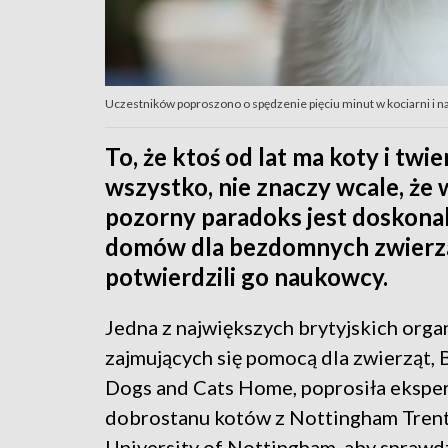
Uczestników poproszono o spędzenie pięciu minut w kociarni i na
To, że ktoś od lat ma koty i twi
wszystko, nie znaczy wcale, że 
pozorny paradoks jest doskona
domów dla bezdomnych zwierzą
potwierdzili go naukowcy.
Jedna z największych brytyjskich organ
zajmujących się pomocą dla zwierząt, 
Dogs and Cats Home, poprosiła ekspe
dobrostanu kotów z Nottingham Trent 
University of Nottingham, aby sprawdzi