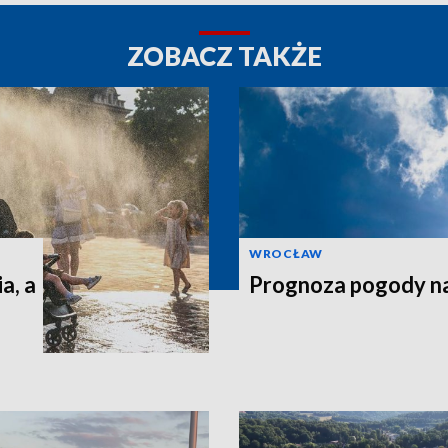
ZOBACZ TAKŻE
WROCŁAW
a, a
Prognoza pogody n