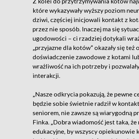
Z kolei do przytrzymywania kotów najw
które wykazywały wyższy poziom neuro
dziwi, częściej inicjowali kontakt z ko
przez nie sposób. Inaczej ma się sytuacj
ugodowości – ci rzadziej dotykali wra
„przyjazne dla kotów” okazały się też 
doświadczenie zawodowe z kotami lub
wrażliwość na ich potrzeby i pozwalał
interakcji.
„Nasze odkrycia pokazują, że pewne cec
będzie sobie świetnie radził w kontakta
seniorem, nie zawsze są wiarygodną p
Finka. „Dobra wiadomość jest taka, ż
edukacyjne, by wszyscy opiekunowie k