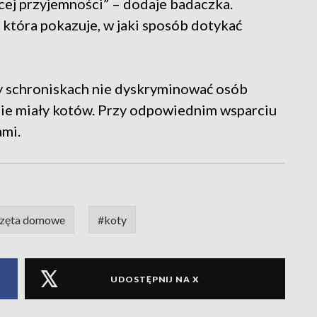
ięcej przyjemności” – dodaje badaczka.
która pokazuje, w jaki sposób dotykać
by schroniskach nie dyskryminować osób
 nie miały kotów. Przy odpowiednim wsparciu
ami.
rzęta domowe
#koty
UDOSTĘPNIJ NA X