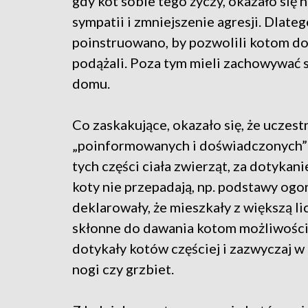
gdy kot sobie tego życzy, okazało się
sympatii i zmniejszenie agresji. Dlat
poinstruowano, by pozwolili kotom do s
podążali. Poza tym mieli zachowywać si
domu.
Co zaskakujące, okazało się, że uczestn
„poinformowanych i doświadczonych” w
tych części ciała zwierząt, za dotykan
koty nie przepadają, np. podstawy ogo
deklarowały, że mieszkały z większą li
skłonne do dawania kotom możliwości w
dotykały kotów częściej i zazwyczaj w
nogi czy grzbiet.