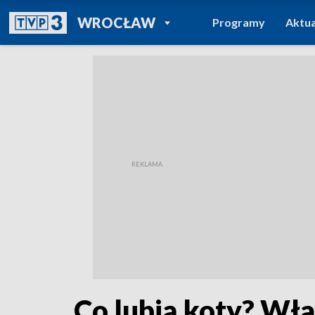
POWRÓT DO
WROCŁAW
Programy
Aktua
TVP REGIONY
Co lubią koty? Wła