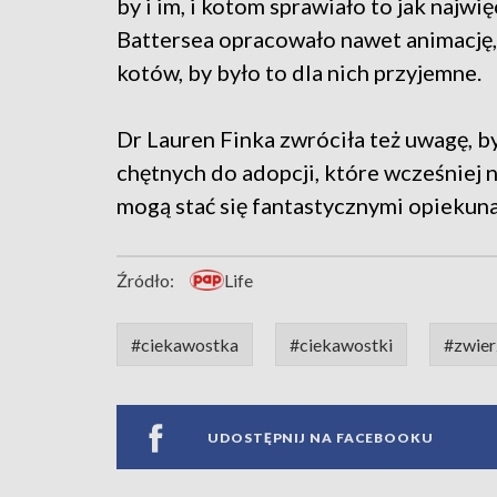
by i im, i kotom sprawiało to jak najw
Battersea opracowało nawet animację, 
kotów, by było to dla nich przyjemne.
Dr Lauren Finka zwróciła też uwagę, 
chętnych do adopcji, które wcześniej
mogą stać się fantastycznymi opiekun
Źródło:
Life
#ciekawostka
#ciekawostki
#zwie
UDOSTĘPNIJ NA FACEBOOKU