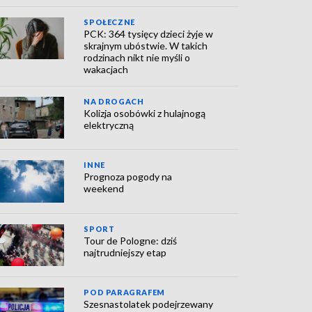
SPOŁECZNE
PCK: 364 tysięcy dzieci żyje w
skrajnym ubóstwie. W takich
rodzinach nikt nie myśli o
wakacjach
NA DROGACH
Kolizja osobówki z hulajnogą
elektryczną
INNE
Prognoza pogody na
weekend
SPORT
Tour de Pologne: dziś
najtrudniejszy etap
POD PARAGRAFEM
Szesnastolatek podejrzewany