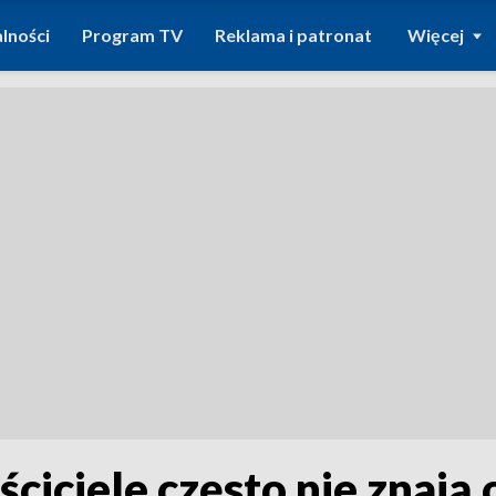
lności
Program TV
Reklama i patronat
Więcej
ściciele często nie znają