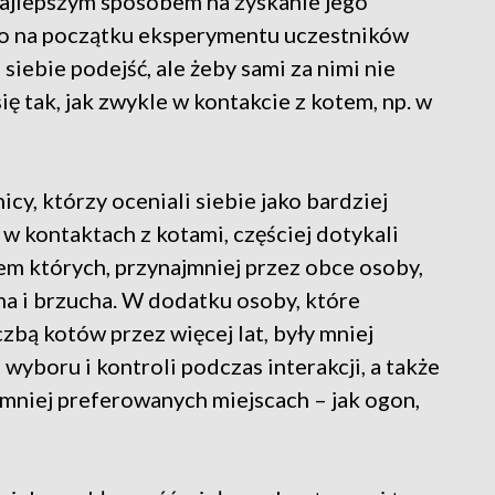
 najlepszym sposobem na zyskanie jego
ego na początku eksperymentu uczestników
iebie podejść, ale żeby sami za nimi nie
ę tak, jak zwykle w kontakcie z kotem, np. w
icy, którzy oceniali siebie jako bardziej
 kontaktach z kotami, częściej dotykali
iem których, przynajmniej przez obce osoby,
na i brzucha. W dodatku osoby, które
czbą kotów przez więcej lat, były mniej
yboru i kontroli podczas interakcji, a także
 mniej preferowanych miejscach – jak ogon,