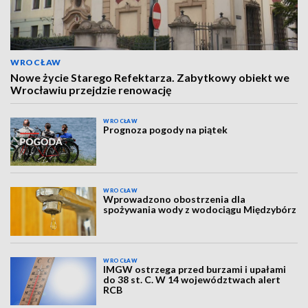
WROCŁAW
Nowe życie Starego Refektarza. Zabytkowy obiekt we
Wrocławiu przejdzie renowację
WROCŁAW
Prognoza pogody na piątek
WROCŁAW
Wprowadzono obostrzenia dla
spożywania wody z wodociągu Międzybórz
WROCŁAW
IMGW ostrzega przed burzami i upałami
do 38 st. C. W 14 województwach alert
RCB