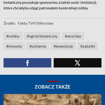
botaniczny poszukuje sponsorów, a także osób i instytucji,
które chciałyby objąć patronatem konkretnej rośliny.
Źródło:
Fakty TVP3 Wrocław
#rośliny
#ogród botaniczny
#wrocław
#remonty
#szklarnie
#inwestycje
#zabytki
ZOBACZ TAKŻE