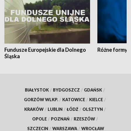
Fundusze Europejskie dla Dolnego
Różne formy t
Śląska
BIAŁYSTOK
/
BYDGOSZCZ
/
GDAŃSK
/
GORZÓW WLKP.
/
KATOWICE
/
KIELCE
/
KRAKÓW
/
LUBLIN
/
ŁÓDŹ
/
OLSZTYN
/
OPOLE
/
POZNAŃ
/
RZESZÓW
/
SZCZECIN
/
WARSZAWA
/
WROCŁAW