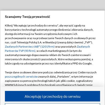
Szanujemy Twoją prywatność
Dołącz do nas:
Kliknij "Akceptuję i przechodzę do serwisu", aby wyrazić zgody na
korzystanie z technologii automatycznego śledzenia i zbierania danych,
TVP
dostęp do informacji na Twoim urządzeniu końcowym i ich
Abonament TVP
przechowywanie oraz na przetwarzanie Twoich danych osobowych przez
Regulamin TVP
nas, czyli Telewizję Polską S.A. w likwidacji (zwaną dalej również „TVP”),
Emisja w TVP
Polityka prywatności
Zaufanych Partnerów z IAB* (1201 firm)
oraz pozostałych
Zaufanych
Partnerów TVP (93 firm)
, w celach marketingowych (w tym do
Centrum informacji TVP
Moje zgody
zautomatyzowanego dopasowania reklam do Twoich zainteresowań i
mierzenia ich skuteczności) i pozostałych, które wskazujemy poniżej, a
Naziemna Telewizja Cyfrowa
Pomoc
także zgody na udostępnianie przez nas identyfikatora PPID do Google.
Sklep TVP
Biuro reklamy
Twoje dane osobowe zbierane podczas odwiedzania przez Ciebie naszych
Rada Programowa
Kontakt
poszczególnych serwisów
zwanych dalej „Portalem”, w tym informacje
zapisywane za pomocą technologii takich jak: pliki cookie, sygnalizatory
System NOS
WWW lub innych podobnych technologii umożliwiających świadczenie
dopasowanych i bezpiecznych usług, personalizację treści oraz reklam,
Informacje o nadawcy
Kanały
udostępnianie funkcji mediów społecznościowych oraz analizowanie
Akceptuję i przechodzę do serwisu
ruchu w Internecie.
Program dla prasy
©2026 Telewizja Polska S.A. w likwidacji