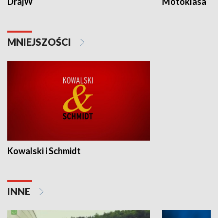
DrajW
Motoklasa
MNIEJSZOŚCI
Kowalski i Schmidt
INNE