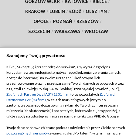
GORZÓW WLKP.
/
KATOWICE
/
KIELCE
/
KRAKÓW
/
LUBLIN
/
ŁÓDŹ
/
OLSZTYN
/
OPOLE
/
POZNAŃ
/
RZESZÓW
/
SZCZECIN
/
WARSZAWA
/
WROCŁAW
Szanujemy Twoją prywatność
Dołącz do nas:
Kliknij "Akceptuję i przechodzę do serwisu", aby wyrazić zgody na
korzystanie z technologii automatycznego śledzenia i zbierania danych,
TVP
dostęp do informacji na Twoim urządzeniu końcowym i ich
Abonament TVP
przechowywanie oraz na przetwarzanie Twoich danych osobowych przez
Regulamin TVP
nas, czyli Telewizję Polską S.A. w likwidacji (zwaną dalej również „TVP”),
Emisja w TVP
Polityka prywatności
Zaufanych Partnerów z IAB* (1201 firm)
oraz pozostałych
Zaufanych
Partnerów TVP (93 firm)
, w celach marketingowych (w tym do
Centrum informacji TVP
Moje zgody
zautomatyzowanego dopasowania reklam do Twoich zainteresowań i
mierzenia ich skuteczności) i pozostałych, które wskazujemy poniżej, a
Naziemna Telewizja Cyfrowa
Pomoc
także zgody na udostępnianie przez nas identyfikatora PPID do Google.
Sklep TVP
Biuro reklamy
Twoje dane osobowe zbierane podczas odwiedzania przez Ciebie naszych
Rada Programowa
Kontakt
poszczególnych serwisów
zwanych dalej „Portalem”, w tym informacje