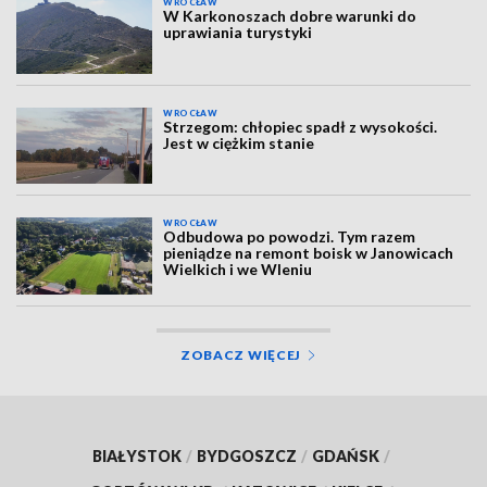
WROCŁAW
W Karkonoszach dobre warunki do
uprawiania turystyki
WROCŁAW
Strzegom: chłopiec spadł z wysokości.
Jest w ciężkim stanie
WROCŁAW
Odbudowa po powodzi. Tym razem
pieniądze na remont boisk w Janowicach
Wielkich i we Wleniu
ZOBACZ WIĘCEJ
BIAŁYSTOK
/
BYDGOSZCZ
/
GDAŃSK
/