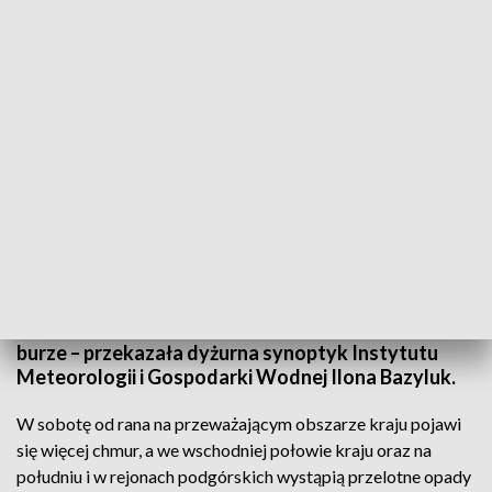
Sobota zapowiada się deszczowo (fot. Pixabay)
W sobotę ciepło i słonecznie będzie tylko na
północy kraju. Na pozostałym obszarze
zachmurzenie wzrośnie, a na Lubelszczyźnie i
Podkarpaciu pojawią się przelotne opady deszczu i
burze – przekazała dyżurna synoptyk Instytutu
Meteorologii i Gospodarki Wodnej Ilona Bazyluk.
W sobotę od rana na przeważającym obszarze kraju pojawi
się więcej chmur, a we wschodniej połowie kraju oraz na
południu i w rejonach podgórskich wystąpią przelotne opady