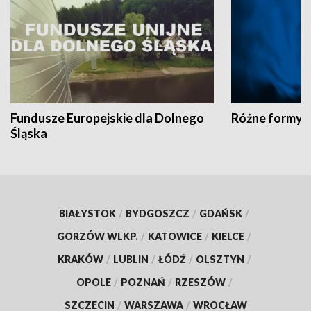
Fundusze Europejskie dla Dolnego
Różne formy t
Śląska
BIAŁYSTOK
/
BYDGOSZCZ
/
GDAŃSK
/
GORZÓW WLKP.
/
KATOWICE
/
KIELCE
/
KRAKÓW
/
LUBLIN
/
ŁÓDŹ
/
OLSZTYN
/
OPOLE
/
POZNAŃ
/
RZESZÓW
/
SZCZECIN
/
WARSZAWA
/
WROCŁAW