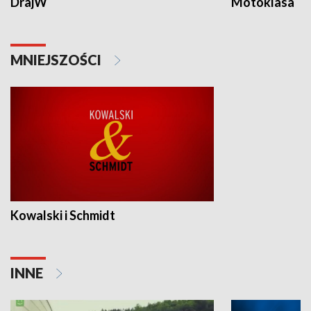
DrajW
Motoklasa
MNIEJSZOŚCI
Kowalski i Schmidt
INNE