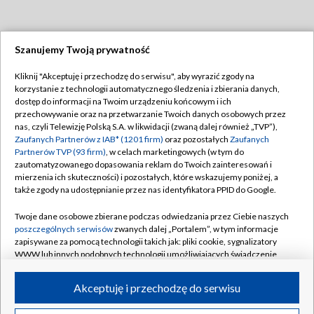
Szanujemy Twoją prywatność
Dołącz do nas:
Kliknij "Akceptuję i przechodzę do serwisu", aby wyrazić zgody na
korzystanie z technologii automatycznego śledzenia i zbierania danych,
TVP
dostęp do informacji na Twoim urządzeniu końcowym i ich
Abonament TVP
przechowywanie oraz na przetwarzanie Twoich danych osobowych przez
Regulamin TVP
nas, czyli Telewizję Polską S.A. w likwidacji (zwaną dalej również „TVP”),
Emisja w TVP
Polityka prywatności
Zaufanych Partnerów z IAB* (1201 firm)
oraz pozostałych
Zaufanych
Partnerów TVP (93 firm)
, w celach marketingowych (w tym do
Centrum informacji TVP
Moje zgody
zautomatyzowanego dopasowania reklam do Twoich zainteresowań i
mierzenia ich skuteczności) i pozostałych, które wskazujemy poniżej, a
Naziemna Telewizja Cyfrowa
Pomoc
także zgody na udostępnianie przez nas identyfikatora PPID do Google.
Sklep TVP
Biuro reklamy
Twoje dane osobowe zbierane podczas odwiedzania przez Ciebie naszych
Rada Programowa
Kontakt
poszczególnych serwisów
zwanych dalej „Portalem”, w tym informacje
zapisywane za pomocą technologii takich jak: pliki cookie, sygnalizatory
System NOS
WWW lub innych podobnych technologii umożliwiających świadczenie
dopasowanych i bezpiecznych usług, personalizację treści oraz reklam,
Informacje o nadawcy
Kanały
udostępnianie funkcji mediów społecznościowych oraz analizowanie
Akceptuję i przechodzę do serwisu
ruchu w Internecie.
Program dla prasy
©2026 Telewizja Polska S.A. w likwidacji