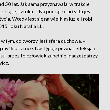
d 50 lat. Jak sama przyznawała, w trakcie
 z nią jej sztuka. – Na początku artysta jest
cia. Wtedy jest się na wielkim luzie i robi
015 roku Natalia LL.
w tym, co tworzy, jest sfera duchowa. –
ej myśli o sztuce. Następuje pewna refleksja i
, przez to człowiek zupełnie inaczej patrzy
icz.