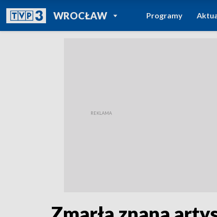
POWRÓT DO
WROCŁAW
Programy
Aktua
TVP REGIONY
Zmarła znana arty