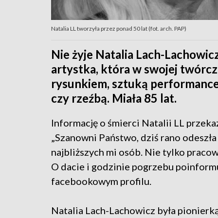
Natalia LL tworzyła przez ponad 50 lat (fot. arch. PAP)
Nie żyje Natalia Lach-Lachowicz
artystka, która w swojej twórczo
rysunkiem, sztuką performance 
czy rzeźbą. Miała 85 lat.
Informację o śmierci Natalii LL przeka
„Szanowni Państwo, dziś rano odeszła 
najbliższych mi osób. Nie tylko pracow
O dacie i godzinie pogrzebu poinform
facebookowym profilu.
Natalia Lach-Lachowicz była pionierk