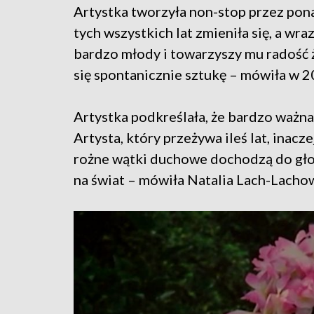
Artystka tworzyła non-stop przez pona
tych wszystkich lat zmieniła się, a wraz
bardzo młody i towarzyszy mu radość ży
się spontanicznie sztukę – mówiła w 2
Artystka podkreślała, że bardzo ważna 
Artysta, który przeżywa ileś lat, inacz
rożne wątki duchowe dochodzą do głosu
na świat – mówiła Natalia Lach-Lachow