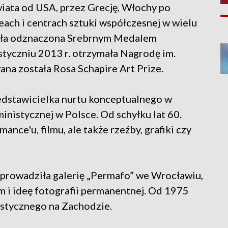
wiata od USA, przez Grecję, Włochy po
ach i centrach sztuki współczesnej w wielu
tała odznaczona Srebrnym Medalem
 styczniu 2013 r. otrzymała Nagrodę im.
na została Rosa Schapire Art Prize.
zedstawicielka nurtu konceptualnego w
eministycznej w Polsce. Od schyłku lat 60.
ance'u, filmu, ale także rzeźby, grafiki czy
 prowadziła galerię „Permafo” we Wrocławiu,
m i ideę fotografii permanentnej. Od 1975
istycznego na Zachodzie.