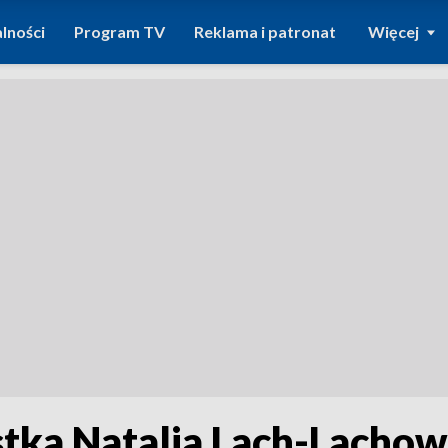
lności
Program TV
Reklama i patronat
Więcej
stka Natalia Lach-Lachow