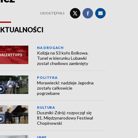
UDOSTĘPNIJ:
KTUALNOŚCI
NA DROGACH
Kolizja na S3 koło Bolkowa.
Tunel w kierunku Lubawki
został chwilowo zamknięty
POLITYKA
Morawiecki: nadzieje Jagodna
zostały całkowicie
pogrzebane
KULTURA
Duszniki-Zdrój: rozpoczął się
81. Międzynarodowy Festiwal
Chopinowski
INNE