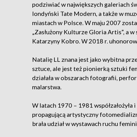
podziwiać w największych galeriach ś
londyński Tate Modern, a także w muze
miastach w Polsce. W maju 2007 zos
„Zasłużony Kulturze Gloria Artis”, a w
Katarzyny Kobro. W 2018 r. uhonorowa
Natalię LL znana jest jako wybitna pr
sztuce, ale jest też pionierką sztuki f
działała w obszarach fotografii, perform
malarstwa.
W latach 1970 – 1981 współzałożyła i
propagującą artystyczny fotomedializ
brała udział w wystawach ruchu femin