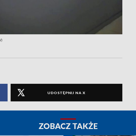
W)
UDOSTĘPNIJ NA X
ZOBACZ TAKŻE