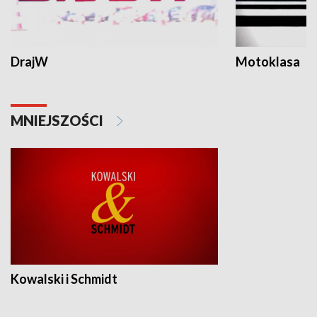
DrajW
Motoklasa
MNIEJSZOŚCI
Kowalski i Schmidt