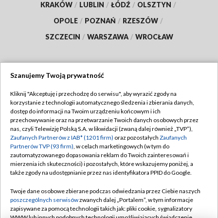
KRAKÓW
/
LUBLIN
/
ŁÓDŹ
/
OLSZTYN
/
OPOLE
/
POZNAŃ
/
RZESZÓW
/
SZCZECIN
/
WARSZAWA
/
WROCŁAW
Szanujemy Twoją prywatność
Dołącz do nas:
Kliknij "Akceptuję i przechodzę do serwisu", aby wyrazić zgody na
korzystanie z technologii automatycznego śledzenia i zbierania danych,
TVP
dostęp do informacji na Twoim urządzeniu końcowym i ich
Abonament TVP
przechowywanie oraz na przetwarzanie Twoich danych osobowych przez
Regulamin TVP
nas, czyli Telewizję Polską S.A. w likwidacji (zwaną dalej również „TVP”),
Emisja w TVP
Polityka prywatności
Zaufanych Partnerów z IAB* (1201 firm)
oraz pozostałych
Zaufanych
Partnerów TVP (93 firm)
, w celach marketingowych (w tym do
Centrum informacji TVP
Moje zgody
zautomatyzowanego dopasowania reklam do Twoich zainteresowań i
mierzenia ich skuteczności) i pozostałych, które wskazujemy poniżej, a
Naziemna Telewizja Cyfrowa
Pomoc
także zgody na udostępnianie przez nas identyfikatora PPID do Google.
Sklep TVP
Biuro reklamy
Twoje dane osobowe zbierane podczas odwiedzania przez Ciebie naszych
Rada Programowa
Kontakt
poszczególnych serwisów
zwanych dalej „Portalem”, w tym informacje
zapisywane za pomocą technologii takich jak: pliki cookie, sygnalizatory
System NOS
WWW lub innych podobnych technologii umożliwiających świadczenie