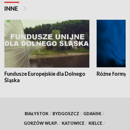
INNE
Fundusze Europejskie dla Dolnego
Różne formy t
Śląska
BIAŁYSTOK
/
BYDGOSZCZ
/
GDAŃSK
/
GORZÓW WLKP.
/
KATOWICE
/
KIELCE
/