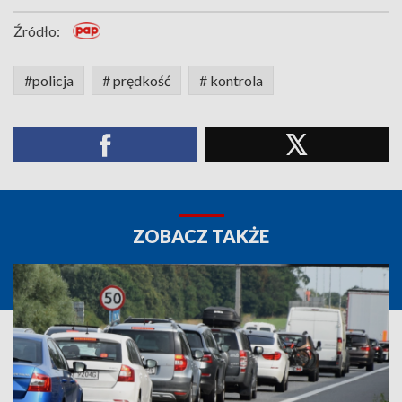
Źródło:
#policja
# prędkość
# kontrola
ZOBACZ TAKŻE