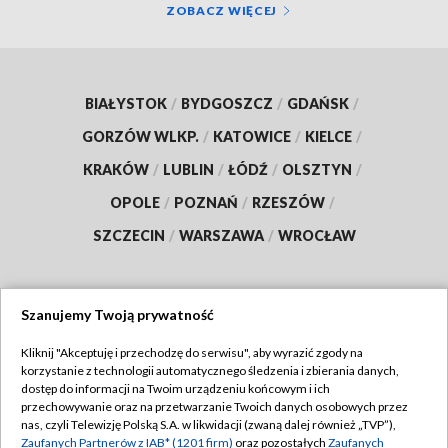
ZOBACZ WIĘCEJ
BIAŁYSTOK
/
BYDGOSZCZ
/
GDAŃSK
/
GORZÓW WLKP.
/
KATOWICE
/
KIELCE
/
KRAKÓW
/
LUBLIN
/
ŁÓDŹ
/
OLSZTYN
/
OPOLE
/
POZNAŃ
/
RZESZÓW
/
SZCZECIN
/
WARSZAWA
/
WROCŁAW
Szanujemy Twoją prywatność
Dołącz do nas:
Kliknij "Akceptuję i przechodzę do serwisu", aby wyrazić zgody na
korzystanie z technologii automatycznego śledzenia i zbierania danych,
TVP
dostęp do informacji na Twoim urządzeniu końcowym i ich
Abonament TVP
przechowywanie oraz na przetwarzanie Twoich danych osobowych przez
Regulamin TVP
nas, czyli Telewizję Polską S.A. w likwidacji (zwaną dalej również „TVP”),
Emisja w TVP
Polityka prywatności
Zaufanych Partnerów z IAB* (1201 firm)
oraz pozostałych
Zaufanych