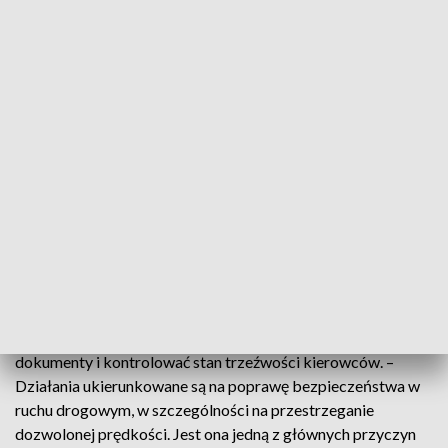
działania „Prędkość”
wynikają z kalendarza działań ROADPOL-u, czyli sieci
europejskich sił policji drogowej. – ROADPOL jest przede
wszystkim zaangażowany w zmniejszenie liczby zgonów i
poważnych obrażeń na europejskich drogach – zaznaczył
policjant.
– W Polsce funkcjonariusze podczas działań wykorzystają
m.in. wideorejestratory i laserowe mierniki prędkości. Na
drogach pojawi się wiele patroli policyjnych grup Speed –
powiedział.
Wskazał, że podczas akcji mundurowi skupią się głównie na
tych kierowcach, którzy nie przestrzegają ograniczeń
prędkości. Policjanci sprawdzać będą również wymagane
dokumenty i kontrolować stan trzeźwości kierowców. –
Działania ukierunkowane są na poprawę bezpieczeństwa w
ruchu drogowym, w szczególności na przestrzeganie
dozwolonej prędkości. Jest ona jedną z głównych przyczyn