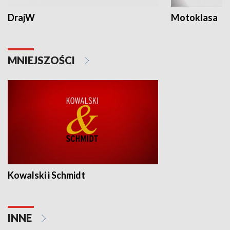
DrajW
Motoklasa
MNIEJSZOŚCI
Kowalski i Schmidt
INNE