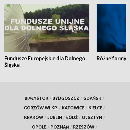
Fundusze Europejskie dla Dolnego
Różne formy t
Śląska
BIAŁYSTOK
/
BYDGOSZCZ
/
GDAŃSK
/
GORZÓW WLKP.
/
KATOWICE
/
KIELCE
/
KRAKÓW
/
LUBLIN
/
ŁÓDŹ
/
OLSZTYN
/
OPOLE
/
POZNAŃ
/
RZESZÓW
/