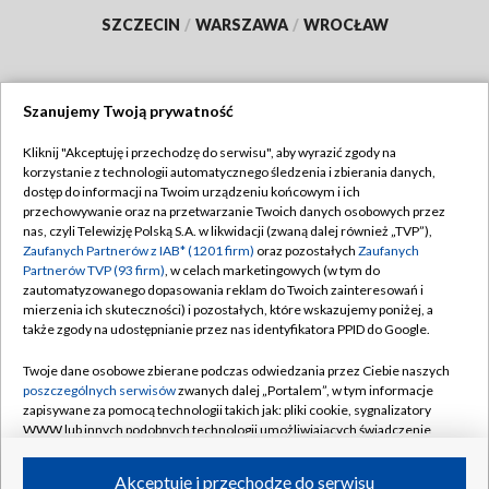
SZCZECIN
/
WARSZAWA
/
WROCŁAW
Szanujemy Twoją prywatność
Dołącz do nas:
Kliknij "Akceptuję i przechodzę do serwisu", aby wyrazić zgody na
korzystanie z technologii automatycznego śledzenia i zbierania danych,
TVP
dostęp do informacji na Twoim urządzeniu końcowym i ich
Abonament TVP
przechowywanie oraz na przetwarzanie Twoich danych osobowych przez
Regulamin TVP
nas, czyli Telewizję Polską S.A. w likwidacji (zwaną dalej również „TVP”),
Emisja w TVP
Polityka prywatności
Zaufanych Partnerów z IAB* (1201 firm)
oraz pozostałych
Zaufanych
Partnerów TVP (93 firm)
, w celach marketingowych (w tym do
Centrum informacji TVP
Moje zgody
zautomatyzowanego dopasowania reklam do Twoich zainteresowań i
mierzenia ich skuteczności) i pozostałych, które wskazujemy poniżej, a
Naziemna Telewizja Cyfrowa
Pomoc
także zgody na udostępnianie przez nas identyfikatora PPID do Google.
Sklep TVP
Biuro reklamy
Twoje dane osobowe zbierane podczas odwiedzania przez Ciebie naszych
Rada Programowa
Kontakt
poszczególnych serwisów
zwanych dalej „Portalem”, w tym informacje
zapisywane za pomocą technologii takich jak: pliki cookie, sygnalizatory
System NOS
WWW lub innych podobnych technologii umożliwiających świadczenie
dopasowanych i bezpiecznych usług, personalizację treści oraz reklam,
Informacje o nadawcy
Kanały
udostępnianie funkcji mediów społecznościowych oraz analizowanie
Akceptuję i przechodzę do serwisu
ruchu w Internecie.