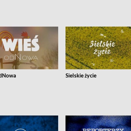
odNowa
Sielskie życie