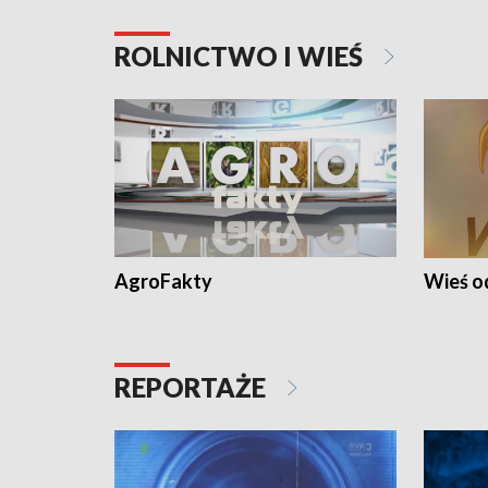
ROLNICTWO I WIEŚ
AgroFakty
Wieś 
REPORTAŻE