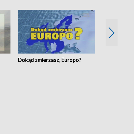
Dokąd zmierzasz, Europo?
Fakty Komen