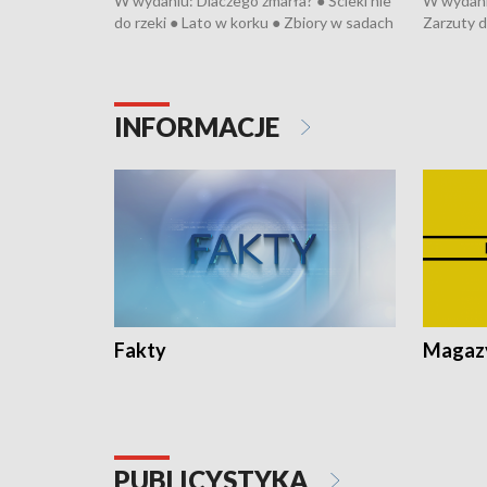
W wydaniu: Dlaczego zmarła? ● Ścieki nie
W wydani
do rzeki ● Lato w korku ● Zbiory w sadach
Zarzuty d
● Senior za kółkiem ● Złoto dla...
obwodnicy
cierpiwych ● Mrożonki dla zwierząt
Oddział j
● Inkubat
pacjent ●
INFORMACJE
Fakty
Magazy
PUBLICYSTYKA