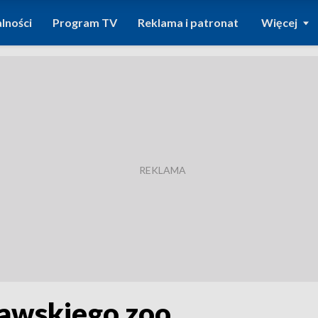
lności
Program TV
Reklama i patronat
Więcej
ławskiego zoo