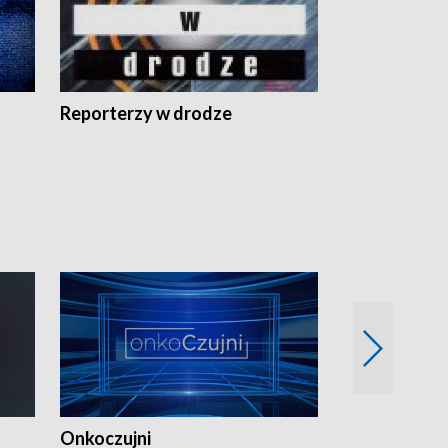
Reporterzy w drodze
Onkoczujni
Recepta na 