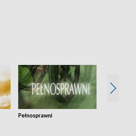
Pełnosprawni
Bezpieczny 