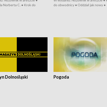
u: Nożownik w areszcie ●
W wydaniu: Nożownik w areszcie ● 
la Norberta C. ● Krok do
do obwodnicy ● Oddział jak nowy ●
 ● Miliony na ochronę ●
Rodzic też pacjent ● Rynek ma być
ak nowy ● Rynek ma być zielony
zielony ● Inkubtor w ognisku ● Trze
or w ognisku ● Rodzic też
ratować lekarza
 Trzeba ratować lekarza
n Dolnośląski
Pogoda