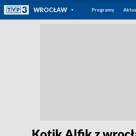
POWRÓT DO
WROCŁAW
Programy
Aktua
TVP REGIONY
Kotik Alfik z wroc