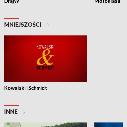
DrajW
Motoklasa
MNIEJSZOŚCI
Kowalski i Schmidt
INNE