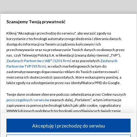
Szanujemy Twoją prywatność
Dołącz do nas:
Kliknij "Akceptuję i przechodzę do serwisu", aby wyrazić zgody na
korzystanie z technologii automatycznego śledzenia i zbierania danych,
TVP
dostęp do informacji na Twoim urządzeniu końcowym i ich
Abonament TVP
przechowywanie oraz na przetwarzanie Twoich danych osobowych przez
Regulamin TVP
nas, czyli Telewizję Polską S.A. w likwidacji (zwaną dalej również „TVP”),
Emisja w TVP
Polityka prywatności
Zaufanych Partnerów z IAB* (1201 firm)
oraz pozostałych
Zaufanych
Partnerów TVP (93 firm)
, w celach marketingowych (w tym do
Centrum informacji TVP
Moje zgody
zautomatyzowanego dopasowania reklam do Twoich zainteresowań i
mierzenia ich skuteczności) i pozostałych, które wskazujemy poniżej, a
Naziemna Telewizja Cyfrowa
Pomoc
także zgody na udostępnianie przez nas identyfikatora PPID do Google.
Sklep TVP
Biuro reklamy
Twoje dane osobowe zbierane podczas odwiedzania przez Ciebie naszych
Rada Programowa
Kontakt
poszczególnych serwisów
zwanych dalej „Portalem”, w tym informacje
zapisywane za pomocą technologii takich jak: pliki cookie, sygnalizatory
System NOS
WWW lub innych podobnych technologii umożliwiających świadczenie
dopasowanych i bezpiecznych usług, personalizację treści oraz reklam,
Informacje o nadawcy
Kanały
udostępnianie funkcji mediów społecznościowych oraz analizowanie
Akceptuję i przechodzę do serwisu
ruchu w Internecie.
Program dla prasy
©2026 Telewizja Polska S.A. w likwidacji