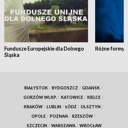
Fundusze Europejskie dla Dolnego
Różne formy t
Śląska
BIAŁYSTOK
/
BYDGOSZCZ
/
GDAŃSK
/
GORZÓW WLKP.
/
KATOWICE
/
KIELCE
/
KRAKÓW
/
LUBLIN
/
ŁÓDŹ
/
OLSZTYN
/
OPOLE
/
POZNAŃ
/
RZESZÓW
/
SZCZECIN
/
WARSZAWA
/
WROCŁAW