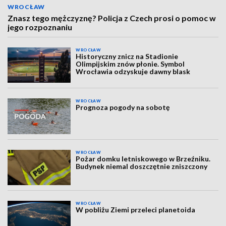
WROCŁAW
Znasz tego mężczyznę? Policja z Czech prosi o pomoc w
jego rozpoznaniu
WROCŁAW
Historyczny znicz na Stadionie
Olimpijskim znów płonie. Symbol
Wrocławia odzyskuje dawny blask
WROCŁAW
Prognoza pogody na sobotę
WROCŁAW
Pożar domku letniskowego w Brzeźniku.
Budynek niemal doszczętnie zniszczony
WROCŁAW
W pobliżu Ziemi przeleci planetoida