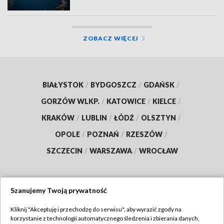
ZOBACZ WIĘCEJ
BIAŁYSTOK
/
BYDGOSZCZ
/
GDAŃSK
/
GORZÓW WLKP.
/
KATOWICE
/
KIELCE
/
KRAKÓW
/
LUBLIN
/
ŁÓDŹ
/
OLSZTYN
/
OPOLE
/
POZNAŃ
/
RZESZÓW
/
SZCZECIN
/
WARSZAWA
/
WROCŁAW
Szanujemy Twoją prywatność
Dołącz do nas:
Kliknij "Akceptuję i przechodzę do serwisu", aby wyrazić zgody na
korzystanie z technologii automatycznego śledzenia i zbierania danych,
TVP