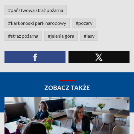
#państwowa straż pożarna
#karkonoski park narodowy
#pożary
#straż pożarna
#jelenia góra
#lasy
ZOBACZ TAKŻE