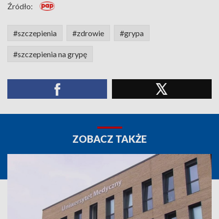
Źródło:
#szczepienia
#zdrowie
#grypa
#szczepienia na grypę
ZOBACZ TAKŻE