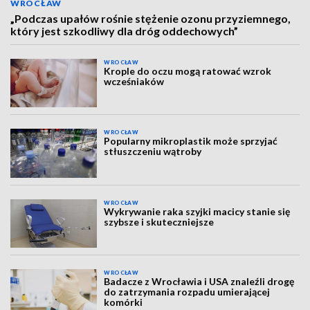
WROCŁAW
„Podczas upałów rośnie stężenie ozonu przyziemnego,
który jest szkodliwy dla dróg oddechowych”
WROCŁAW
Krople do oczu mogą ratować wzrok
wcześniaków
WROCŁAW
Popularny mikroplastik może sprzyjać
stłuszczeniu wątroby
WROCŁAW
Wykrywanie raka szyjki macicy stanie się
szybsze i skuteczniejsze
WROCŁAW
Badacze z Wrocławia i USA znaleźli drogę
do zatrzymania rozpadu umierającej
komórki