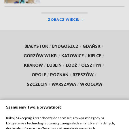
ZOBACZ WIĘCEJ
BIAŁYSTOK
/
BYDGOSZCZ
/
GDAŃSK
/
GORZÓW WLKP.
/
KATOWICE
/
KIELCE
/
KRAKÓW
/
LUBLIN
/
ŁÓDŹ
/
OLSZTYN
/
OPOLE
/
POZNAŃ
/
RZESZÓW
/
SZCZECIN
/
WARSZAWA
/
WROCŁAW
Szanujemy Twoją prywatność
Dołącz do nas:
Kliknij "Akceptuję i przechodzę do serwisu", aby wyrazić zgody na
korzystanie z technologii automatycznego śledzenia i zbierania danych,
TVP
dostęp do informacji na Twoim urządzeniu końcowym i ich