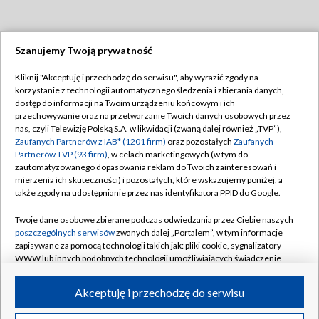
Szanujemy Twoją prywatność
Dołącz do nas:
Kliknij "Akceptuję i przechodzę do serwisu", aby wyrazić zgody na
korzystanie z technologii automatycznego śledzenia i zbierania danych,
TVP
dostęp do informacji na Twoim urządzeniu końcowym i ich
Abonament TVP
przechowywanie oraz na przetwarzanie Twoich danych osobowych przez
Regulamin TVP
nas, czyli Telewizję Polską S.A. w likwidacji (zwaną dalej również „TVP”),
Emisja w TVP
Polityka prywatności
Zaufanych Partnerów z IAB* (1201 firm)
oraz pozostałych
Zaufanych
Partnerów TVP (93 firm)
, w celach marketingowych (w tym do
Centrum informacji TVP
Moje zgody
zautomatyzowanego dopasowania reklam do Twoich zainteresowań i
mierzenia ich skuteczności) i pozostałych, które wskazujemy poniżej, a
Naziemna Telewizja Cyfrowa
Pomoc
także zgody na udostępnianie przez nas identyfikatora PPID do Google.
Sklep TVP
Biuro reklamy
Twoje dane osobowe zbierane podczas odwiedzania przez Ciebie naszych
Rada Programowa
Kontakt
poszczególnych serwisów
zwanych dalej „Portalem”, w tym informacje
zapisywane za pomocą technologii takich jak: pliki cookie, sygnalizatory
System NOS
WWW lub innych podobnych technologii umożliwiających świadczenie
dopasowanych i bezpiecznych usług, personalizację treści oraz reklam,
Informacje o nadawcy
Kanały
udostępnianie funkcji mediów społecznościowych oraz analizowanie
Akceptuję i przechodzę do serwisu
ruchu w Internecie.
Program dla prasy
©2026 Telewizja Polska S.A. w likwidacji