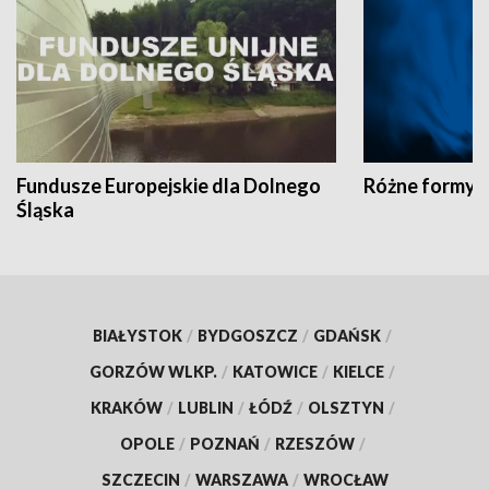
Fundusze Europejskie dla Dolnego
Różne formy t
Śląska
BIAŁYSTOK
/
BYDGOSZCZ
/
GDAŃSK
/
GORZÓW WLKP.
/
KATOWICE
/
KIELCE
/
KRAKÓW
/
LUBLIN
/
ŁÓDŹ
/
OLSZTYN
/
OPOLE
/
POZNAŃ
/
RZESZÓW
/
SZCZECIN
/
WARSZAWA
/
WROCŁAW