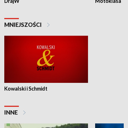
DrajW
Motoklasa
MNIEJSZOŚCI
Kowalski i Schmidt
INNE