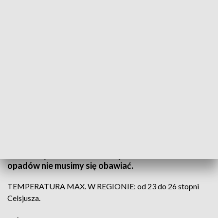
(fot. PAP; TVP3 Wrocław)
Do południa będzie pogodnie i dość słonecznie. Na
pogodnym niebie pojawiać się będą niegroźne
chmury pierzaste i kłębiaste, które od czasu do
czasu przysłaniać nam będą słońce. Po południu w
pogodzie nie zajdą większe zmiany – nadal
słonecznych chwil nam nie będzie brakować i
opadów nie musimy się obawiać.
TEMPERATURA MAX. W REGIONIE: od 23 do 26 stopni
Celsjusza.