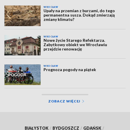
WROCŁAW
Upały na przemian z burzami, do tego
permanentna susza. Dokąd zmierzają
zmiany klimatu?
WROCŁAW
Nowe życie Starego Refektarza.
Zabytkowy obiekt we Wrocławiu
przejdzie renowację
WROCŁAW
Prognoza pogody na piątek
ZOBACZ WIĘCEJ
BIAŁYSTOK
/
BYDGOSZCZ
/
GDAŃSK
/