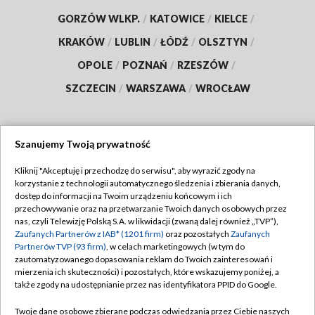
GORZÓW WLKP.
/
KATOWICE
/
KIELCE
/
KRAKÓW
/
LUBLIN
/
ŁÓDŹ
/
OLSZTYN
/
OPOLE
/
POZNAŃ
/
RZESZÓW
/
SZCZECIN
/
WARSZAWA
/
WROCŁAW
Szanujemy Twoją prywatność
Dołącz do nas:
Kliknij "Akceptuję i przechodzę do serwisu", aby wyrazić zgody na
korzystanie z technologii automatycznego śledzenia i zbierania danych,
TVP
dostęp do informacji na Twoim urządzeniu końcowym i ich
Abonament TVP
przechowywanie oraz na przetwarzanie Twoich danych osobowych przez
Regulamin TVP
nas, czyli Telewizję Polską S.A. w likwidacji (zwaną dalej również „TVP”),
Emisja w TVP
Polityka prywatności
Zaufanych Partnerów z IAB* (1201 firm)
oraz pozostałych
Zaufanych
Partnerów TVP (93 firm)
, w celach marketingowych (w tym do
Centrum informacji TVP
Moje zgody
zautomatyzowanego dopasowania reklam do Twoich zainteresowań i
mierzenia ich skuteczności) i pozostałych, które wskazujemy poniżej, a
Naziemna Telewizja Cyfrowa
Pomoc
także zgody na udostępnianie przez nas identyfikatora PPID do Google.
Sklep TVP
Biuro reklamy
Twoje dane osobowe zbierane podczas odwiedzania przez Ciebie naszych