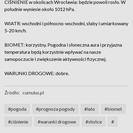
CIŚNIENIE w okolicach Wrocławia: będzie powoli rosło. W
południe wyniesie około 1012 hPa.
WIATR: wschodni i północno-wschodni, słaby i umiarkowany
5-20 km/h.
BIOMET: korzystny. Pogodna i słoneczna aura i przyjazna
temperatura będą korzystnie wpływać na nasze
samopoczucie i zwiększenie aktywności fizycznej.
WARUNKI DROGOWE: dobre.
Źródło:
cumulus.pl
#pogoda
#prognoza pogody
#lato
#biomet
#ciśnienie
#warunki drogowe
#słońce
#