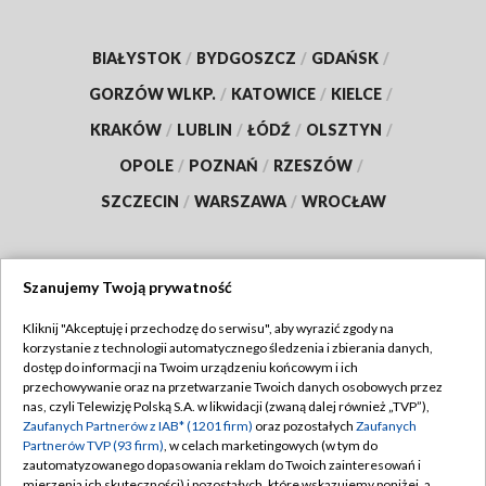
BIAŁYSTOK
/
BYDGOSZCZ
/
GDAŃSK
/
GORZÓW WLKP.
/
KATOWICE
/
KIELCE
/
KRAKÓW
/
LUBLIN
/
ŁÓDŹ
/
OLSZTYN
/
OPOLE
/
POZNAŃ
/
RZESZÓW
/
SZCZECIN
/
WARSZAWA
/
WROCŁAW
Szanujemy Twoją prywatność
Dołącz do nas:
Kliknij "Akceptuję i przechodzę do serwisu", aby wyrazić zgody na
korzystanie z technologii automatycznego śledzenia i zbierania danych,
TVP
dostęp do informacji na Twoim urządzeniu końcowym i ich
Abonament TVP
przechowywanie oraz na przetwarzanie Twoich danych osobowych przez
Regulamin TVP
nas, czyli Telewizję Polską S.A. w likwidacji (zwaną dalej również „TVP”),
Emisja w TVP
Polityka prywatności
Zaufanych Partnerów z IAB* (1201 firm)
oraz pozostałych
Zaufanych
Partnerów TVP (93 firm)
, w celach marketingowych (w tym do
Centrum informacji TVP
Moje zgody
zautomatyzowanego dopasowania reklam do Twoich zainteresowań i
mierzenia ich skuteczności) i pozostałych, które wskazujemy poniżej, a