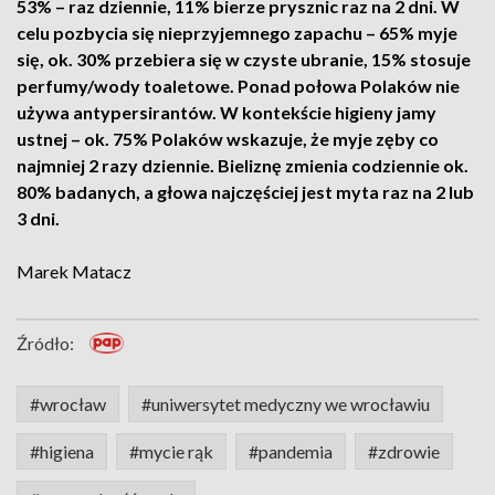
53% – raz dziennie, 11% bierze prysznic raz na 2 dni. W
celu pozbycia się nieprzyjemnego zapachu – 65% myje
się, ok. 30% przebiera się w czyste ubranie, 15% stosuje
perfumy/wody toaletowe. Ponad połowa Polaków nie
używa antypersirantów. W kontekście higieny jamy
ustnej – ok. 75% Polaków wskazuje, że myje zęby co
najmniej 2 razy dziennie. Bieliznę zmienia codziennie ok.
80% badanych, a głowa najczęściej jest myta raz na 2 lub
3 dni.
Marek Matacz
Źródło:
#wrocław
#uniwersytet medyczny we wrocławiu
#higiena
#mycie rąk
#pandemia
#zdrowie