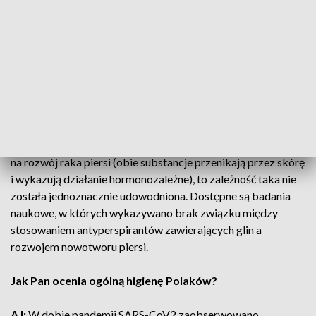
skórę.
Niektórzy szczególnie mówią o szkodliwości
antyperspirantów, zawierających wspomniane przez
Pana aluminium, i promują np. środki oparte na srebrze.
Co na ten temat mówią naukowcy?
PG
: Choć jakiś czas temu pojawiły się doniesienia o
możliwości negatywnego wpływu soli aluminium i parabenów
na rozwój raka piersi (obie substancje przenikają przez skórę
i wykazują działanie hormonozależne), to zależność taka nie
została jednoznacznie udowodniona. Dostępne są badania
naukowe, w których wykazywano brak związku między
stosowaniem antyperspirantów zawierających glin a
rozwojem nowotworu piersi.
Jak Pan ocenia ogólną higienę Polaków?
AJ:
W dobie pandemii SARS-CoV2 zaobserwowano