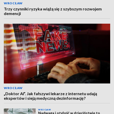
WROCŁAW
Trzy czynniki ryzyka wiążą się z szybszym rozwojem
demencji
WROCŁAW
„Doktor AI”. Jak fałszywi lekarze z internetu udają
ekspertów i sieją medyczną dezinformację?
WROCŁAW
Nadwaga i otyłość w dzieciństwie to