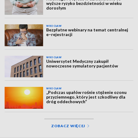
wyższe ryzyko bezdzietności w wieku
dorosłym
WROCŁAW
Bezpłatne webinary na temat centralnej
e–rejestracji
WROCŁAW
Uniwersytet Medyczny zakupił
nowoczesne symulatory pacjentów
WROCŁAW
„Podczas upałów rośnie stężenie ozonu
przyziemnego, który jest szkodliwy dla
dróg oddechowych”
ZOBACZ WIĘCEJ