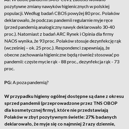
pozytywne zmiany nawyków higienicznych w polskiej
populacji. Według badań CBOS powyżej 80 proc. Polaków
deklarowało, że podczas pandemii regularnie myje ręce
(przed pandemią analogiczny nawyk deklarowało 30-40
proc.). Natomiast z badań ARC Rynek i Opinia dla firmy
NAOS wynika, że 93 proc. Polaków stosuje dezynfekcję rąk
(wcześniej – ok. 25 proc.). Respondenci zapewniają, że
obecne zachowania higieniczne będą również stosować po
pandemii: częste mycie rąk - 88 proc., dezynfekcja rąk - 73
proc.
PG:
A poza pandemią?
W przypadku higieny ogólnej dostępne są dane z okresu
sprzed pandemii (przeprowadzone przez TNS OBOP
dla kosmetycznej firmy), które nie przedstawiają
Polaków w zbyt pozytywnym świetle: 27% badanych
deklarowało, że myje się co najmniej 2 razy dziennie,