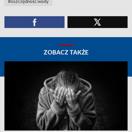
#oszczędność wody
ZOBACZ TAKŻE