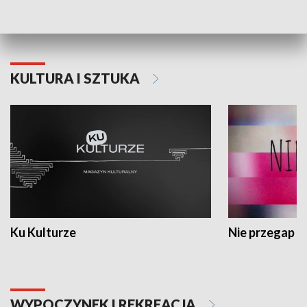
Dlaczego krowa...
Energia Przysz
KULTURA I SZTUKA
Ku Kulturze
Nie przegap
WYPOCZYNEK I REKREACJA