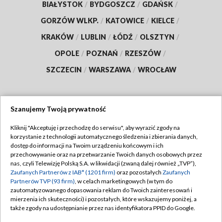
BIAŁYSTOK
/
BYDGOSZCZ
/
GDAŃSK
/
GORZÓW WLKP.
/
KATOWICE
/
KIELCE
/
KRAKÓW
/
LUBLIN
/
ŁÓDŹ
/
OLSZTYN
/
OPOLE
/
POZNAŃ
/
RZESZÓW
/
SZCZECIN
/
WARSZAWA
/
WROCŁAW
Szanujemy Twoją prywatność
Dołącz do nas:
Kliknij "Akceptuję i przechodzę do serwisu", aby wyrazić zgody na
korzystanie z technologii automatycznego śledzenia i zbierania danych,
TVP
dostęp do informacji na Twoim urządzeniu końcowym i ich
Abonament TVP
przechowywanie oraz na przetwarzanie Twoich danych osobowych przez
Regulamin TVP
nas, czyli Telewizję Polską S.A. w likwidacji (zwaną dalej również „TVP”),
Emisja w TVP
Polityka prywatności
Zaufanych Partnerów z IAB* (1201 firm)
oraz pozostałych
Zaufanych
Partnerów TVP (93 firm)
, w celach marketingowych (w tym do
Centrum informacji TVP
Moje zgody
zautomatyzowanego dopasowania reklam do Twoich zainteresowań i
mierzenia ich skuteczności) i pozostałych, które wskazujemy poniżej, a
Naziemna Telewizja Cyfrowa
Pomoc
także zgody na udostępnianie przez nas identyfikatora PPID do Google.
Sklep TVP
Biuro reklamy