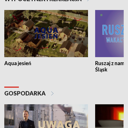
Aqua jesień
Ruszaj z nami
Śląsk
GOSPODARKA