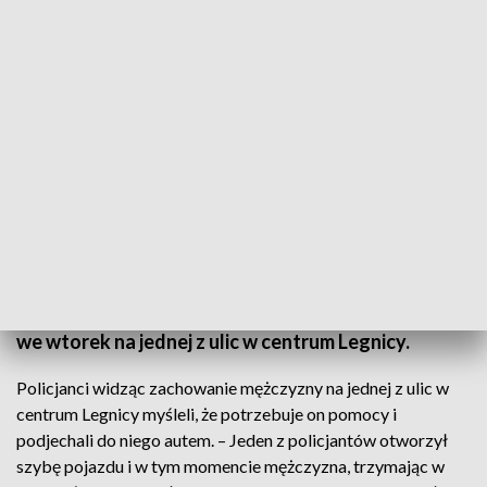
Mężczyzna był wcześniej zatrzymywany za jazdę samochodem pod wpływem
środków odurzających (fot. Pixabay)
Legnicki sąd aresztował na trzy miesiące
trzydziestoośmioletniego mężczyznę, który miał
zaatakować policjanta nożem. Do zdarzenia doszło
we wtorek na jednej z ulic w centrum Legnicy.
Policjanci widząc zachowanie mężczyzny na jednej z ulic w
centrum Legnicy myśleli, że potrzebuje on pomocy i
podjechali do niego autem. – Jeden z policjantów otworzył
szybę pojazdu i w tym momencie mężczyzna, trzymając w