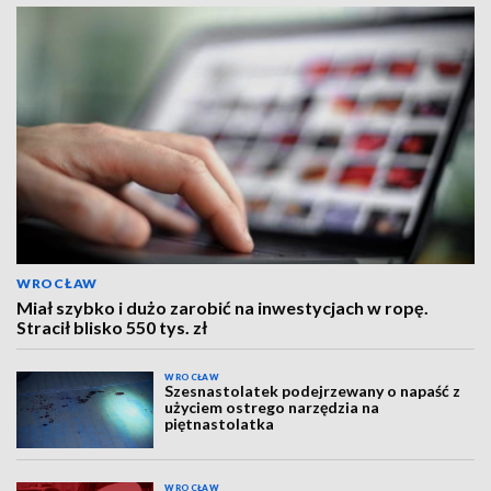
WROCŁAW
Miał szybko i dużo zarobić na inwestycjach w ropę.
Stracił blisko 550 tys. zł
WROCŁAW
Szesnastolatek podejrzewany o napaść z
użyciem ostrego narzędzia na
piętnastolatka
WROCŁAW