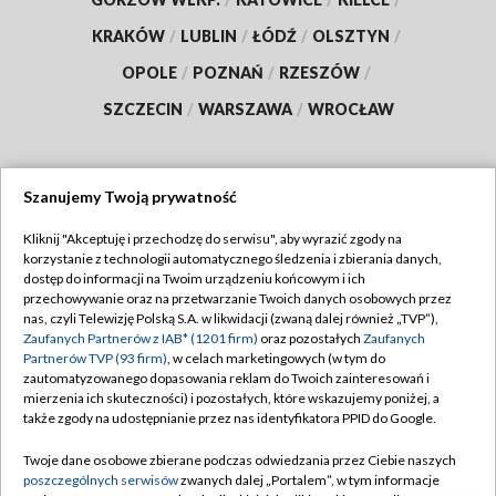
KRAKÓW
/
LUBLIN
/
ŁÓDŹ
/
OLSZTYN
/
OPOLE
/
POZNAŃ
/
RZESZÓW
/
SZCZECIN
/
WARSZAWA
/
WROCŁAW
Szanujemy Twoją prywatność
Dołącz do nas:
Kliknij "Akceptuję i przechodzę do serwisu", aby wyrazić zgody na
korzystanie z technologii automatycznego śledzenia i zbierania danych,
TVP
dostęp do informacji na Twoim urządzeniu końcowym i ich
Abonament TVP
przechowywanie oraz na przetwarzanie Twoich danych osobowych przez
Regulamin TVP
nas, czyli Telewizję Polską S.A. w likwidacji (zwaną dalej również „TVP”),
Emisja w TVP
Polityka prywatności
Zaufanych Partnerów z IAB* (1201 firm)
oraz pozostałych
Zaufanych
Partnerów TVP (93 firm)
, w celach marketingowych (w tym do
Centrum informacji TVP
Moje zgody
zautomatyzowanego dopasowania reklam do Twoich zainteresowań i
mierzenia ich skuteczności) i pozostałych, które wskazujemy poniżej, a
Naziemna Telewizja Cyfrowa
Pomoc
także zgody na udostępnianie przez nas identyfikatora PPID do Google.
Sklep TVP
Biuro reklamy
Twoje dane osobowe zbierane podczas odwiedzania przez Ciebie naszych
Rada Programowa
Kontakt
poszczególnych serwisów
zwanych dalej „Portalem”, w tym informacje