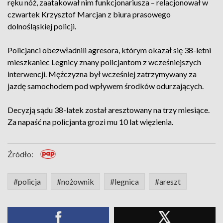
ręku nóż, zaatakował nim funkcjonariusza – relacjonował w
czwartek Krzysztof Marcjan z biura prasowego
dolnośląskiej policji.
Policjanci obezwładnili agresora, którym okazał się 38-letni
mieszkaniec Legnicy znany policjantom z wcześniejszych
interwencji. Mężczyzna był wcześniej zatrzymywany za
jazdę samochodem pod wpływem środków odurzających.
Decyzją sądu 38-latek został aresztowany na trzy miesiące.
Za napaść na policjanta grozi mu 10 lat więzienia.
Źródło:
#policja
#nożownik
#legnica
#areszt