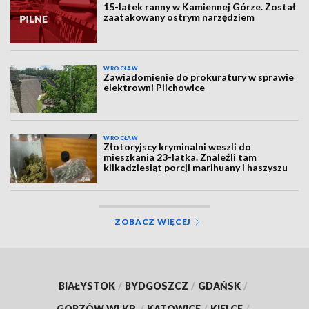
15-latek ranny w Kamiennej Górze. Został
zaatakowany ostrym narzędziem
WROCŁAW
Zawiadomienie do prokuratury w sprawie
elektrowni Pilchowice
WROCŁAW
Złotoryjscy kryminalni weszli do
mieszkania 23-latka. Znaleźli tam
kilkadziesiąt porcji marihuany i haszyszu
ZOBACZ WIĘCEJ
BIAŁYSTOK
/
BYDGOSZCZ
/
GDAŃSK
/
GORZÓW WLKP.
/
KATOWICE
/
KIELCE
/