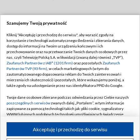
Szanujemy Twoją prywatność
Dołącz do nas:
Kliknij "Akceptuję i przechodzę do serwisu", aby wyrazić zgody na
korzystanie z technologii automatycznego śledzenia i zbierania danych,
TVP
dostęp do informacji na Twoim urządzeniu końcowym i ich
Abonament TVP
przechowywanie oraz na przetwarzanie Twoich danych osobowych przez
Regulamin TVP
nas, czyli Telewizję Polską S.A. w likwidacji (zwaną dalej również „TVP”),
Emisja w TVP
Polityka prywatności
Zaufanych Partnerów z IAB* (1201 firm)
oraz pozostałych
Zaufanych
Partnerów TVP (93 firm)
, w celach marketingowych (w tym do
Centrum informacji TVP
Moje zgody
zautomatyzowanego dopasowania reklam do Twoich zainteresowań i
mierzenia ich skuteczności) i pozostałych, które wskazujemy poniżej, a
Naziemna Telewizja Cyfrowa
Pomoc
także zgody na udostępnianie przez nas identyfikatora PPID do Google.
Sklep TVP
Biuro reklamy
Twoje dane osobowe zbierane podczas odwiedzania przez Ciebie naszych
Rada Programowa
Kontakt
poszczególnych serwisów
zwanych dalej „Portalem”, w tym informacje
zapisywane za pomocą technologii takich jak: pliki cookie, sygnalizatory
System NOS
WWW lub innych podobnych technologii umożliwiających świadczenie
dopasowanych i bezpiecznych usług, personalizację treści oraz reklam,
Informacje o nadawcy
Kanały
udostępnianie funkcji mediów społecznościowych oraz analizowanie
Akceptuję i przechodzę do serwisu
ruchu w Internecie.
Program dla prasy
©2026 Telewizja Polska S.A. w likwidacji