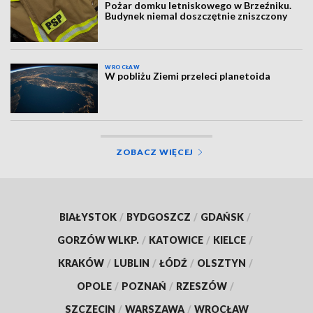
Pożar domku letniskowego w Brzeźniku.
Budynek niemal doszczętnie zniszczony
WROCŁAW
W pobliżu Ziemi przeleci planetoida
ZOBACZ WIĘCEJ
BIAŁYSTOK
/
BYDGOSZCZ
/
GDAŃSK
/
GORZÓW WLKP.
/
KATOWICE
/
KIELCE
/
KRAKÓW
/
LUBLIN
/
ŁÓDŹ
/
OLSZTYN
/
OPOLE
/
POZNAŃ
/
RZESZÓW
/
SZCZECIN
/
WARSZAWA
/
WROCŁAW