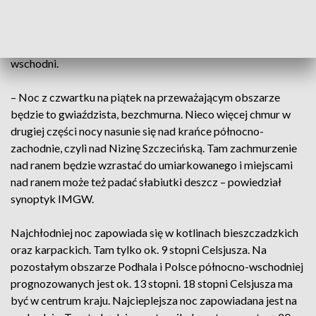
najcieplejszym momencie dnia spodziewane są 34 stopnie.
Wiatr będzie słaby, na ogół południowy lub południowo-
wschodni.
– Noc z czwartku na piątek na przeważającym obszarze
będzie to gwiaździsta, bezchmurna. Nieco więcej chmur w
drugiej części nocy nasunie się nad krańce północno-
zachodnie, czyli nad Nizinę Szczecińską. Tam zachmurzenie
nad ranem będzie wzrastać do umiarkowanego i miejscami
nad ranem może też padać słabiutki deszcz – powiedział
synoptyk IMGW.
Najchłodniej noc zapowiada się w kotlinach bieszczadzkich
oraz karpackich. Tam tylko ok. 9 stopni Celsjusza. Na
pozostałym obszarze Podhala i Polsce północno-wschodniej
prognozowanych jest ok. 13 stopni. 18 stopni Celsjusza ma
być w centrum kraju. Najcieplejsza noc zapowiadana jest na