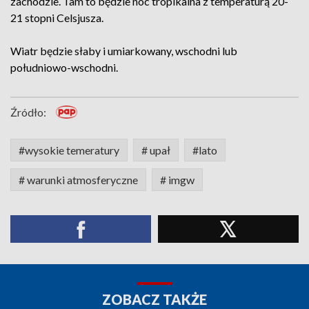
zachodzie. Tam to będzie noc tropikalna z temperaturą 20-
21 stopni Celsjusza.
Wiatr będzie słaby i umiarkowany, wschodni lub
południowo-wschodni.
Źródło:
#wysokie temeratury
# upał
#lato
# warunki atmosferyczne
# imgw
ZOBACZ TAKŻE