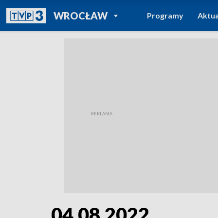
POWRÓT DO
WROCŁAW
Programy
Aktua
TVP REGIONY
04.08.2022