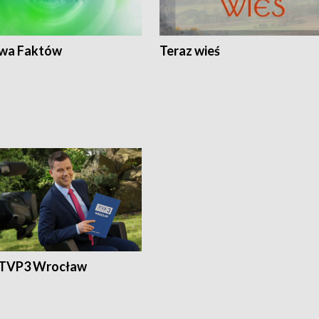
wa Faktów
Teraz wieś
 TVP3 Wrocław