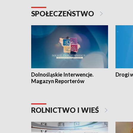
SPOŁECZEŃSTWO
Dolnośląskie Interwencje.
Drogi 
Magazyn Reporterów
ROLNICTWO I WIEŚ