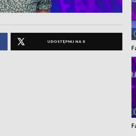
UDOSTĘPNIJ NA X
F
F