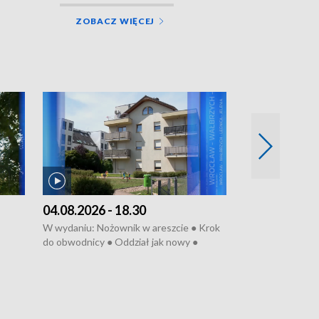
ZOBACZ WIĘCEJ
04.08.2026 - 18.30
03.08.2026 - 
W wydaniu: Nożownik w areszcie ● Krok
W wydaniu: Zarz
do obwodnicy ● Oddział jak nowy ●
Wjechał na cho
Rodzic też pacjent ● Rynek ma być
● Węzły do remo
elony
zielony ● Inkubtor w ognisku ● Trzeba
Syreny nie dla w
ratować lekarza
teatrze ● Koncer
„Cud” w Legnicy