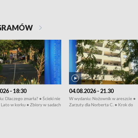
OGRAMÓW
026 - 18:30
04.08.2026 - 21.30
: Dlaczego zmarła? ● Ścieki nie
W wydaniu: Nożownik w areszcie ●
● Lato w korku ● Zbiory w sadach
Zarzuty dla Norberta C. ● Krok do
a kółkiem ● Złoto dla...
obwodnicy ● Miliony na ochronę ●
h ● Mrożonki dla zwierząt
Oddział jak nowy ● Rynek ma być zi
● Inkubator w ognisku ● Rodzic też
pacjent ● Trzeba ratować lekarza