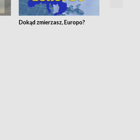
Dokąd zmierzasz, Europo?
Fakty Komen