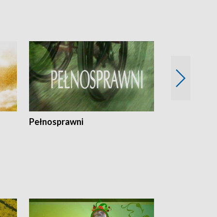
Pełnosprawni
Bezpieczny 