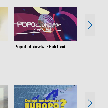
Popołudniówka z Faktami
Z Unią na Ty