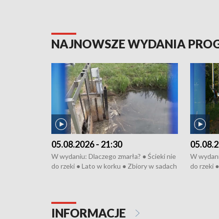
NAJNOWSZE WYDANIA PR
05.08.2026 - 21:30
05.08.2
W wydaniu: Dlaczego zmarła? ● Ścieki nie
W wydaniu
do rzeki ● Lato w korku ● Zbiory w sadach
do rzeki 
● Senior za kółkiem ● Złoto dla...
● Senior z
cierpiwych ● Mrożonki dla zwierząt
cierpiwyc
INFORMACJE