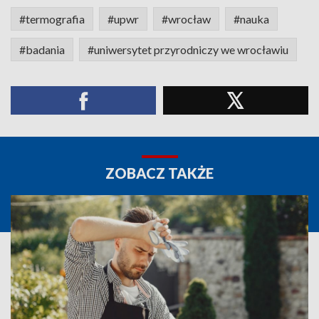
#termografia
#upwr
#wrocław
#nauka
#badania
#uniwersytet przyrodniczy we wrocławiu
ZOBACZ TAKŻE