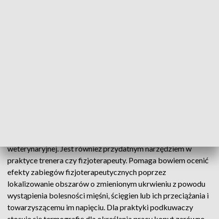
– Jednak ówczesne ograniczenia tej techniki, takie jak niska
czułość sprzętu oraz brak wykwalifikowanych fachowców z
zakresu wykonywania i interpretacji zdjęć, były źródłem
wielu błędów diagnostycznych, przyczyniając się do
zarzucenia tej techniki w praktyce weterynaryjnej. Dopiero
od przełomu lat 80 i 90 nastąpił bardzo znaczący postęp
technologiczny aparatury i jej ponowne zainteresowanie w
świecie badawczym koni – tłumaczy prof. Soroko-Dubrovina
i dodaje, że metoda ta ma mnóstw zalet.
Pomaga zlokalizować miejsce kontuzji co ułatwia
przeprowadzenie dalszej diagnozy przez lekarza medycyny
weterynaryjnej. Jest również przydatnym narzędziem w
praktyce trenera czy fizjoterapeuty. Pomaga bowiem ocenić
efekty zabiegów fizjoterapeutycznych poprzez
lokalizowanie obszarów o zmienionym ukrwieniu z powodu
wystąpienia bolesności mięśni, ścięgien lub ich przeciążania i
towarzyszącemu im napięciu. Dla praktyki podkuwaczy
stosuje się termografię dla określania pracy kopyt zarówno