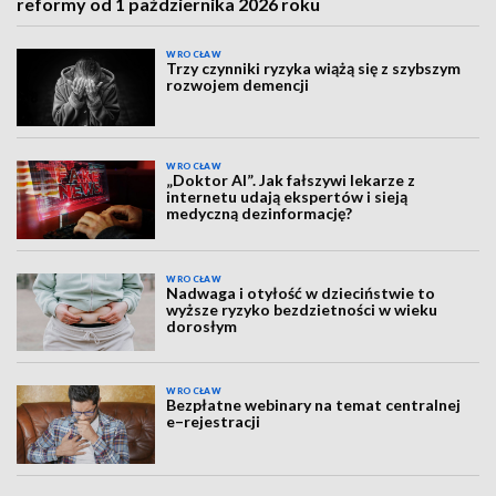
reformy od 1 października 2026 roku
WROCŁAW
Trzy czynniki ryzyka wiążą się z szybszym
rozwojem demencji
WROCŁAW
„Doktor AI”. Jak fałszywi lekarze z
internetu udają ekspertów i sieją
medyczną dezinformację?
WROCŁAW
Nadwaga i otyłość w dzieciństwie to
wyższe ryzyko bezdzietności w wieku
dorosłym
WROCŁAW
Bezpłatne webinary na temat centralnej
e–rejestracji