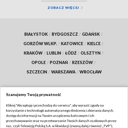
ZOBACZ WIĘCEJ
BIAŁYSTOK
/
BYDGOSZCZ
/
GDAŃSK
/
GORZÓW WLKP.
/
KATOWICE
/
KIELCE
/
KRAKÓW
/
LUBLIN
/
ŁÓDŹ
/
OLSZTYN
/
OPOLE
/
POZNAŃ
/
RZESZÓW
/
SZCZECIN
/
WARSZAWA
/
WROCŁAW
Szanujemy Twoją prywatność
Dołącz do nas:
Kliknij "Akceptuję i przechodzę do serwisu", aby wyrazić zgody na
korzystanie z technologii automatycznego śledzenia i zbierania danych,
TVP
dostęp do informacji na Twoim urządzeniu końcowym i ich
Abonament TVP
przechowywanie oraz na przetwarzanie Twoich danych osobowych przez
Regulamin TVP
nas, czyli Telewizję Polską S.A. w likwidacji (zwaną dalej również „TVP”),