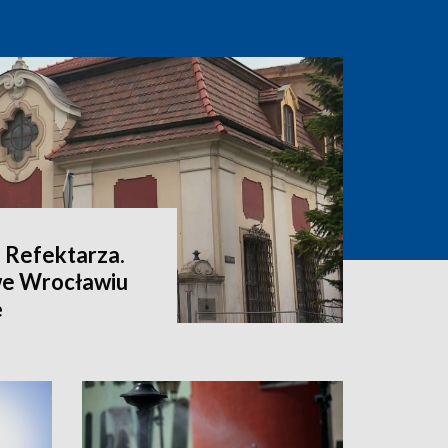
 Refektarza.
we Wrocławiu
ę