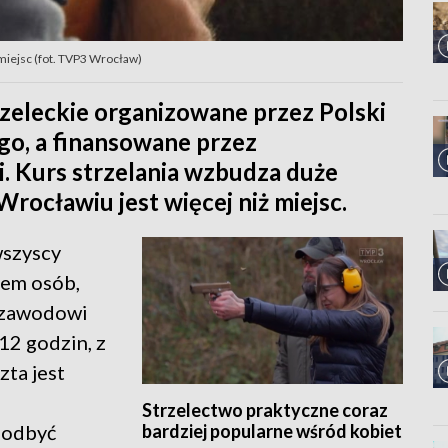
 miejsc (fot. TVP3 Wrocław)
rzeleckie organizowane przez Polski
o, a finansowane przez
i. Kurs strzelania wzbudza duże
rocławiu jest więcej niż miejsc.
wszyscy
iem osób,
. zawodowi
 12 godzin, z
zta jest
Strzelectwo praktyczne coraz
bardziej popularne wśród kobiet
 odbyć