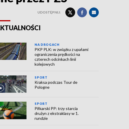
UDOSTĘPNIJ:
KTUALNOŚCI
NA DROGACH
PKP PLK: w związku z upałami
ograniczenia prędkości na
czterech odcinkach linii
kolejowych
SPORT
Kraksa podczas Tour de
Pologne
SPORT
Piłkarski PP: trzy starcia
drużyn z ekstraklasy w 1.
rundzie