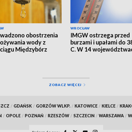
AW
WROCŁAW
wadzono obostrzenia
IMGW ostrzega przed
pożywania wody z
burzami i upałami do 38
ciągu Międzybórz
C. W 14 województwa
alert RCB
ZOBACZ WIĘCEJ
SZCZ
/
GDAŃSK
/
GORZÓW WLKP.
/
KATOWICE
/
KIELCE
/
KRA
N
/
OPOLE
/
POZNAŃ
/
RZESZÓW
/
SZCZECIN
/
WARSZAWA
/
W