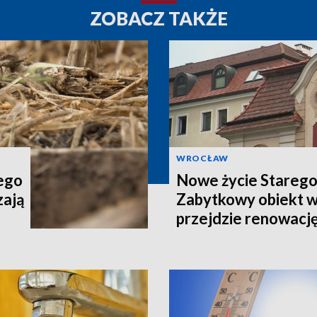
ZOBACZ TAKŻE
WROCŁAW
tego
Nowe życie Starego
zają
Zabytkowy obiekt 
przejdzie renowacj