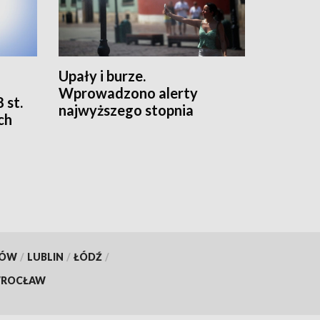
Upały i burze.
Wprowadzono alerty
 st.
najwyższego stopnia
ch
KÓW
/
LUBLIN
/
ŁÓDŹ
/
ROCŁAW