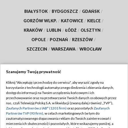
BIAŁYSTOK
/
BYDGOSZCZ
/
GDAŃSK
/
GORZÓW WLKP.
/
KATOWICE
/
KIELCE
/
KRAKÓW
/
LUBLIN
/
ŁÓDŹ
/
OLSZTYN
/
OPOLE
/
POZNAŃ
/
RZESZÓW
/
SZCZECIN
/
WARSZAWA
/
WROCŁAW
Szanujemy Twoją prywatność
Dołącz do nas:
Kliknij "Akceptuję i przechodzę do serwisu", aby wyrazić zgody na
korzystanie z technologii automatycznego śledzenia i zbierania danych,
TVP
dostęp do informacji na Twoim urządzeniu końcowym i ich
Abonament TVP
przechowywanie oraz na przetwarzanie Twoich danych osobowych przez
Regulamin TVP
nas, czyli Telewizję Polską S.A. w likwidacji (zwaną dalej również „TVP”),
Emisja w TVP
Polityka prywatności
Zaufanych Partnerów z IAB* (1201 firm)
oraz pozostałych
Zaufanych
Partnerów TVP (93 firm)
, w celach marketingowych (w tym do
Centrum informacji TVP
Moje zgody
zautomatyzowanego dopasowania reklam do Twoich zainteresowań i
mierzenia ich skuteczności) i pozostałych, które wskazujemy poniżej, a
Naziemna Telewizja Cyfrowa
Pomoc