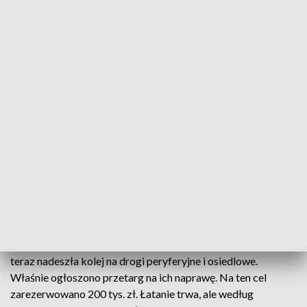
Na remont osiedlowych i peryferyjnych dróg w Legnicy zarezerwowano 200
tys. zł (fot. TVP3 Wrocław)
W Legnicy remonty ulic rozpoczęto w marcu, kiedy
po zimie ubytki zaczęły się pojawiać lawinowo.
Miasto wydało na naprawy już prawie 1,3 mln zł.
Końca prac jednak nie widać.
Do tej pory łatano dziury na głównych ulicach w Legnicy,
teraz nadeszła kolej na drogi peryferyjne i osiedlowe.
Właśnie ogłoszono przetarg na ich naprawę. Na ten cel
zarezerwowano 200 tys. zł. Łatanie trwa, ale według