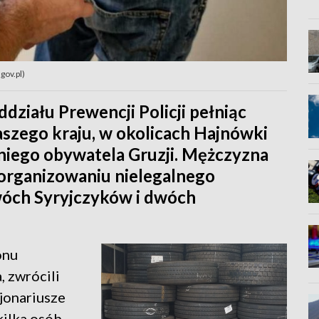
gov.pl)
ziału Prewencji Policji pełniąc
aszego kraju, w okolicach Hajnówki
niego obywatela Gruzji. Mężczyzna
organizowaniu nielegalnego
wóch Syryjczyków i dwóch
onu
 zwrócili
jonariusze
kilka osób.