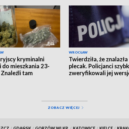
AW
WROCŁAW
ryjscy kryminalni
Twierdziła, że znalazła
i do mieszkania 23-
plecak. Policjanci szyb
. Znaleźli tam
zweryfikowali jej wersj
ziesiąt porcji
uany i haszyszu
ZOBACZ WIĘCEJ
SZCZ
/
GDAŃSK
/
GORZÓW WLKP.
/
KATOWICE
/
KIELCE
/
KRA