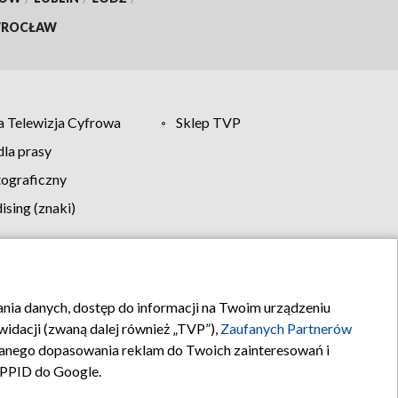
ROCŁAW
 Telewizja Cyfrowa
Sklep TVP
la prasy
tograficzny
sing (znaki)
klamy
Kontakt
rania danych, dostęp do informacji na Twoim urządzeniu
idacji (zwaną dalej również „TVP”),
Zaufanych Partnerów
anego dopasowania reklam do Twoich zainteresowań i
a PPID do Google.