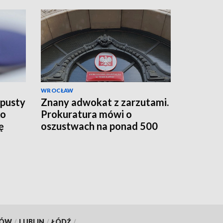
WROCŁAW
 pusty
Znany adwokat z zarzutami.
ko
Prokuratura mówi o
ę
oszustwach na ponad 500
tys. zł
KÓW
/
LUBLIN
/
ŁÓDŹ
/