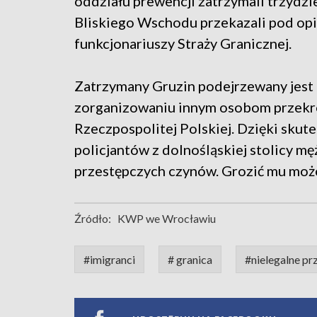
oddziału prewencji zatrzymali trzydz
Bliskiego Wschodu przekazali pod op
funkcjonariuszy Straży Granicznej.
Zatrzymany Gruzin podejrzewany jest 
zorganizowaniu innym osobom przekr
Rzeczpospolitej Polskiej. Dzięki sku
policjantów z dolnośląskiej stolicy 
przestępczych czynów. Grozić mu może
Źródło:
KWP we Wrocławiu
#imigranci
# granica
#nielegalne pr