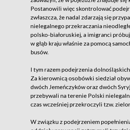
Postanowili więc skontrolować podejr
zwłaszcza, że nadal zdarzają się przyp
nielegalnego przekraczania nieodległe
polsko-białoruskiej, a imigranci próbuj
w głąb kraju właśnie za pomocą samo
busów.
I tym razem podejrzenia dolnośląskich
Za kierownicą osobówki siedział obywa
dwóch Jemeńczyków oraz dwóch Syryj
przebywali na terenie Polski nielegaln
czas wcześniej przekroczyli tzw. zielo
W związku z podejrzeniem popełnienia