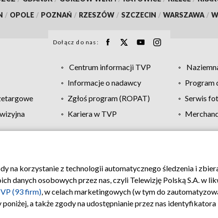
N
/
OPOLE
/
POZNAŃ
/
RZESZÓW
/
SZCZECIN
/
WARSZAWA
/
W
Dołącz do nas:
Centrum informacji TVP
Naziemna
Informacje o nadawcy
Program d
zetargowe
Zgłoś program (ROPAT)
Serwis fo
wizyjna
Kariera w TVP
Merchandi
Polityka prywatności
Moje zgody
Pomoc
Biuro re
ody na korzystanie z technologii automatycznego śledzenia i zbie
 danych osobowych przez nas, czyli Telewizję Polską S.A. w likw
VP (93 firm)
, w celach marketingowych (w tym do zautomatyzow
 poniżej, a także zgody na udostępnianie przez nas identyfikator