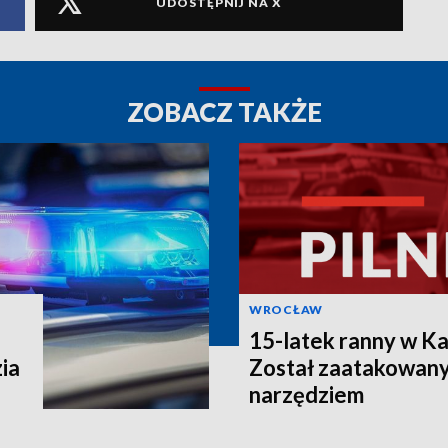
UDOSTĘPNIJ NA X
ZOBACZ TAKŻE
WROCŁAW
15-latek ranny w K
ia
Został zaatakowany
narzędziem