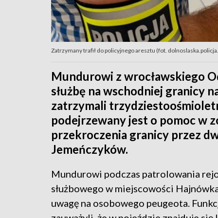
Zatrzymany trafił do policyjnego aresztu (fot. dolnoslaska.policja.
Mundurowi z wrocławskiego Odd
służbę na wschodniej granicy n
zatrzymali trzydziestoośmiolet
podejrzewany jest o pomoc w z
przekroczenia granicy przez d
Jemeńczyków.
Mundurowi podczas patrolowania rej
służbowego w miejscowości Hajnówka,
uwagę na osobowego peugeota. Funkc
zauważyli, że w pojeździe znajduje się 