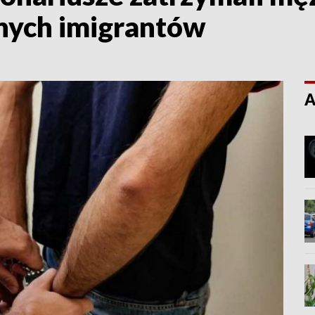
lnych imigrantów
A