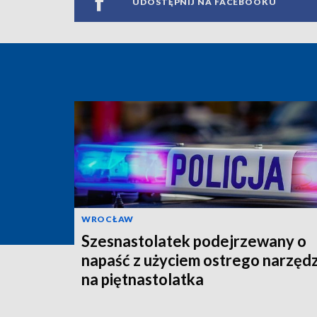
UDOSTĘPNIJ NA FACEBOOKU
WROCŁAW
Szesnastolatek podejrzewany o
napaść z użyciem ostrego narzędz
na piętnastolatka