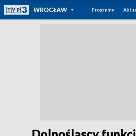
POWRÓT DO
WROCŁAW
Programy
Aktua
TVP REGIONY
Dolnośląscy funkcj