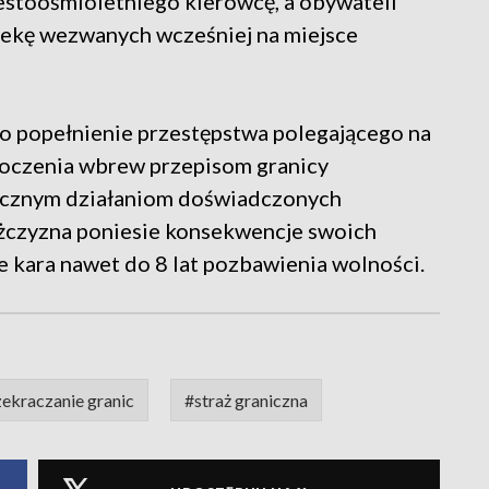
iestoośmioletniego kierowcę, a obywateli
iekę wezwanych wcześniej na miejsce
o popełnienie przestępstwa polegającego na
oczenia wbrew przepisom granicy
tecznym działaniom doświadczonych
mężczyzna poniesie konsekwencje swoich
 kara nawet do 8 lat pozbawienia wolności.
zekraczanie granic
#straż graniczna