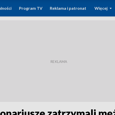
lności
Program TV
Reklama i patronat
Więcej
onariusze zatrzymali mę