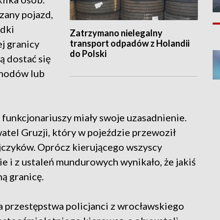
zany pojazd,
adki
Zatrzymano nielegalny
transport odpadów z Holandii
j granicy
do Polski
ą dostać się
chodów lub
 funkcjonariuszy miały swoje uzasadnienie.
tel Gruzji, który w pojeździe przewoził
czyków. Oprócz kierującego wszyscy
ie i z ustaleń mundurowych wynikało, że jakiś
ną granicę.
 przestępstwa policjanci z wrocławskiego