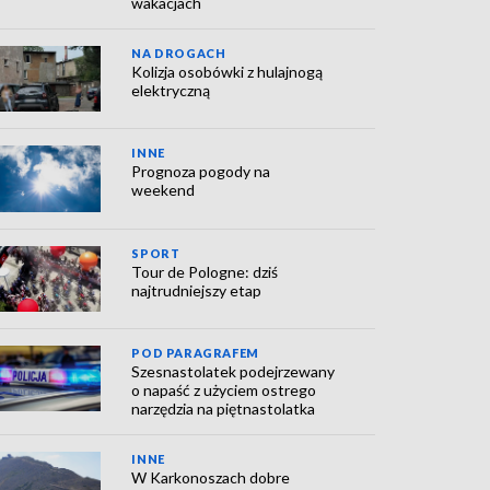
wakacjach
NA DROGACH
Kolizja osobówki z hulajnogą
elektryczną
INNE
Prognoza pogody na
weekend
SPORT
Tour de Pologne: dziś
najtrudniejszy etap
POD PARAGRAFEM
Szesnastolatek podejrzewany
o napaść z użyciem ostrego
narzędzia na piętnastolatka
INNE
W Karkonoszach dobre