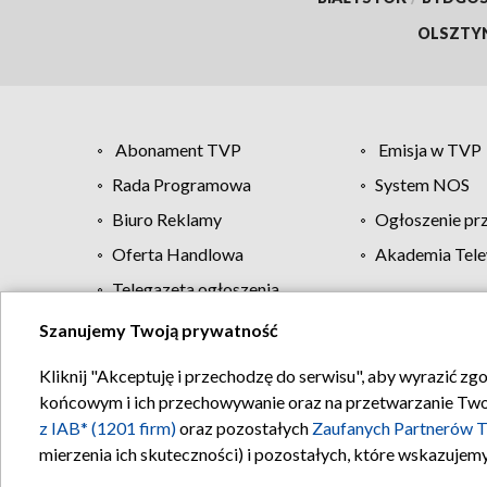
OLSZTY
Abonament TVP
Emisja w TVP
Rada Programowa
System NOS
Biuro Reklamy
Ogłoszenie pr
Oferta Handlowa
Akademia Tele
Telegazeta ogłoszenia
Szanujemy Twoją prywatność
Regulamin TVP
Kliknij "Akceptuję i przechodzę do serwisu", aby wyrazić zg
końcowym i ich przechowywanie oraz na przetwarzanie Twoich
z IAB* (1201 firm)
oraz pozostałych
Zaufanych Partnerów T
mierzenia ich skuteczności) i pozostałych, które wskazujemy