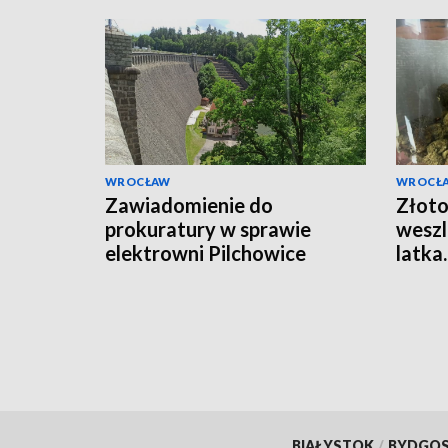
WROCŁAW
WROCŁ
Zawiadomienie do
Złoto
prokuratury w sprawie
weszl
elektrowni Pilchowice
latka
kilkad
marih
BIAŁYSTOK
/
BYDGO