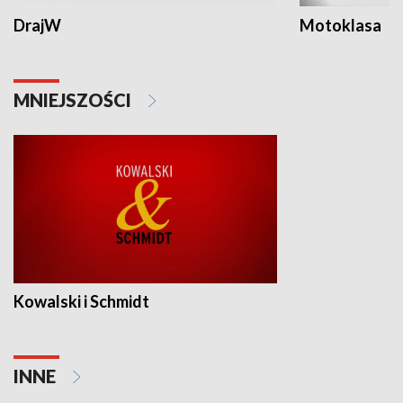
DrajW
Motoklasa
MNIEJSZOŚCI
Kowalski i Schmidt
INNE