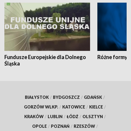
Fundusze Europejskie dla Dolnego
Różne formy t
Śląska
BIAŁYSTOK
/
BYDGOSZCZ
/
GDAŃSK
/
GORZÓW WLKP.
/
KATOWICE
/
KIELCE
/
KRAKÓW
/
LUBLIN
/
ŁÓDŹ
/
OLSZTYN
/
OPOLE
/
POZNAŃ
/
RZESZÓW
/