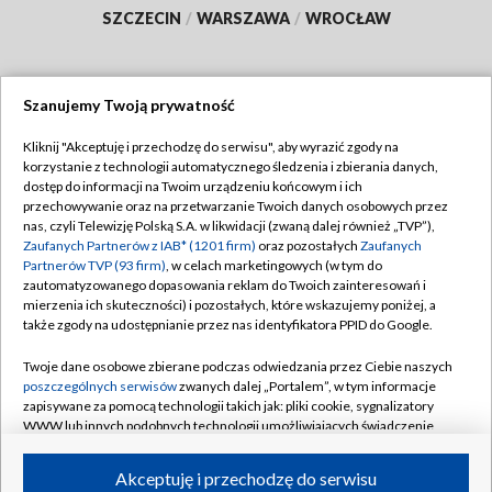
SZCZECIN
/
WARSZAWA
/
WROCŁAW
Szanujemy Twoją prywatność
Dołącz do nas:
Kliknij "Akceptuję i przechodzę do serwisu", aby wyrazić zgody na
korzystanie z technologii automatycznego śledzenia i zbierania danych,
TVP
dostęp do informacji na Twoim urządzeniu końcowym i ich
Abonament TVP
przechowywanie oraz na przetwarzanie Twoich danych osobowych przez
Regulamin TVP
nas, czyli Telewizję Polską S.A. w likwidacji (zwaną dalej również „TVP”),
Emisja w TVP
Polityka prywatności
Zaufanych Partnerów z IAB* (1201 firm)
oraz pozostałych
Zaufanych
Partnerów TVP (93 firm)
, w celach marketingowych (w tym do
Centrum informacji TVP
Moje zgody
zautomatyzowanego dopasowania reklam do Twoich zainteresowań i
mierzenia ich skuteczności) i pozostałych, które wskazujemy poniżej, a
Naziemna Telewizja Cyfrowa
Pomoc
także zgody na udostępnianie przez nas identyfikatora PPID do Google.
Sklep TVP
Biuro reklamy
Twoje dane osobowe zbierane podczas odwiedzania przez Ciebie naszych
Rada Programowa
Kontakt
poszczególnych serwisów
zwanych dalej „Portalem”, w tym informacje
zapisywane za pomocą technologii takich jak: pliki cookie, sygnalizatory
System NOS
WWW lub innych podobnych technologii umożliwiających świadczenie
dopasowanych i bezpiecznych usług, personalizację treści oraz reklam,
Informacje o nadawcy
Kanały
udostępnianie funkcji mediów społecznościowych oraz analizowanie
Akceptuję i przechodzę do serwisu
ruchu w Internecie.
Program dla prasy