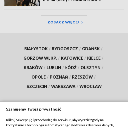
ZOBACZ WIĘCEJ
BIAŁYSTOK
/
BYDGOSZCZ
/
GDAŃSK
/
GORZÓW WLKP.
/
KATOWICE
/
KIELCE
/
KRAKÓW
/
LUBLIN
/
ŁÓDŹ
/
OLSZTYN
/
OPOLE
/
POZNAŃ
/
RZESZÓW
/
SZCZECIN
/
WARSZAWA
/
WROCŁAW
Szanujemy Twoją prywatność
Dołącz do nas:
Kliknij "Akceptuję i przechodzę do serwisu", aby wyrazić zgody na
korzystanie z technologii automatycznego śledzenia i zbierania danych,
TVP