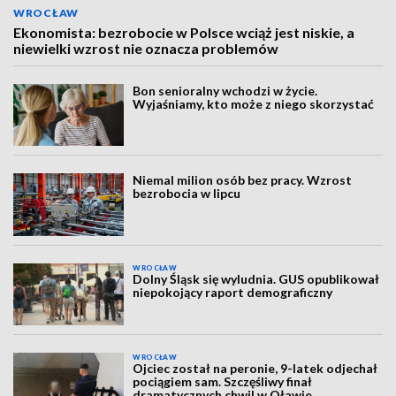
WROCŁAW
Ekonomista: bezrobocie w Polsce wciąż jest niskie, a
niewielki wzrost nie oznacza problemów
Bon senioralny wchodzi w życie.
Wyjaśniamy, kto może z niego skorzystać
Niemal milion osób bez pracy. Wzrost
bezrobocia w lipcu
WROCŁAW
Dolny Śląsk się wyludnia. GUS opublikował
niepokojący raport demograficzny
WROCŁAW
Ojciec został na peronie, 9-latek odjechał
pociągiem sam. Szczęśliwy finał
dramatycznych chwil w Oławie