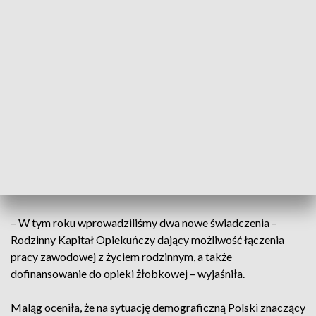
Wskazała, że wprowadzone już zostały programy mające
wpływ na demografię. Wśród nich wymieniła m.in. program
„Rodzina 500 plus”, „Dobry start” i „Maluch plus”.
– W tym roku wprowadziliśmy dwa nowe świadczenia –
Rodzinny Kapitał Opiekuńczy dający możliwość łączenia
pracy zawodowej z życiem rodzinnym, a także
dofinansowanie do opieki żłobkowej – wyjaśniła.
Maląg oceniła, że na sytuację demograficzną Polski znaczący