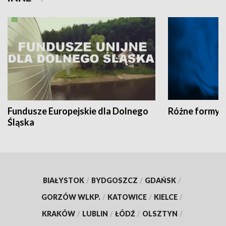
Fundusze Europejskie dla Dolnego
Różne formy t
Śląska
BIAŁYSTOK
/
BYDGOSZCZ
/
GDAŃSK
/
GORZÓW WLKP.
/
KATOWICE
/
KIELCE
/
KRAKÓW
/
LUBLIN
/
ŁÓDŹ
/
OLSZTYN
/