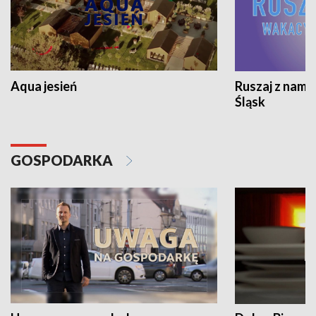
Aqua jesień
Ruszaj z nami
Śląsk
GOSPODARKA