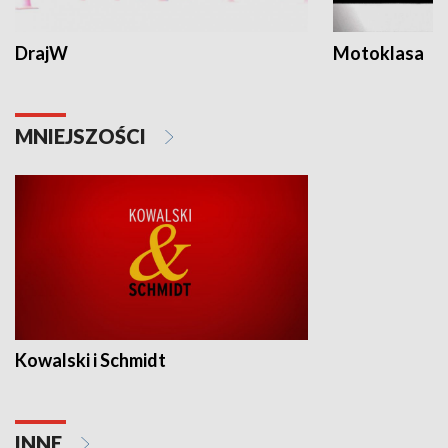
DrajW
Motoklasa
MNIEJSZOŚCI
Kowalski i Schmidt
INNE