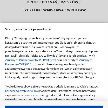
OPOLE
/
POZNAŃ
/
RZESZÓW
/
SZCZECIN
/
WARSZAWA
/
WROCŁAW
Szanujemy Twoją prywatność
Dołącz do nas:
Kliknij "Akceptuję i przechodzę do serwisu", aby wyrazić zgody na
korzystanie z technologii automatycznego śledzenia i zbierania danych,
TVP
dostęp do informacji na Twoim urządzeniu końcowym i ich
Abonament TVP
przechowywanie oraz na przetwarzanie Twoich danych osobowych przez
Regulamin TVP
nas, czyli Telewizję Polską S.A. w likwidacji (zwaną dalej również „TVP”),
Emisja w TVP
Polityka prywatności
Zaufanych Partnerów z IAB* (1201 firm)
oraz pozostałych
Zaufanych
Partnerów TVP (93 firm)
, w celach marketingowych (w tym do
Centrum informacji TVP
Moje zgody
zautomatyzowanego dopasowania reklam do Twoich zainteresowań i
mierzenia ich skuteczności) i pozostałych, które wskazujemy poniżej, a
Naziemna Telewizja Cyfrowa
Pomoc
także zgody na udostępnianie przez nas identyfikatora PPID do Google.
Sklep TVP
Biuro reklamy
Twoje dane osobowe zbierane podczas odwiedzania przez Ciebie naszych
Rada Programowa
Kontakt
poszczególnych serwisów
zwanych dalej „Portalem”, w tym informacje
zapisywane za pomocą technologii takich jak: pliki cookie, sygnalizatory
System NOS
WWW lub innych podobnych technologii umożliwiających świadczenie
dopasowanych i bezpiecznych usług, personalizację treści oraz reklam,
Informacje o nadawcy
Kanały