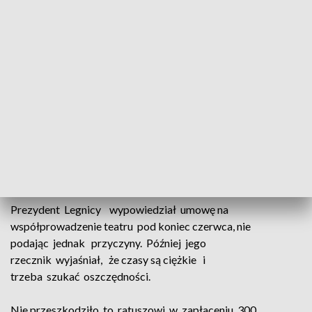
Potrzebny. Podpisy zbierano na ulicy oraz
za pośrednictwem sieci internetowej. Akcja
trwała cztery tygodnie. Panie ze
stowarzyszenia dzisiaj dostarczyły petycję do ratusza.
Petycję przekazano do wiadomości
również przewodniczącej rady miasta oraz
marszałka województwa, bo ten samorząd
wspólnie z Urzędem Miasta w Legnicy prowadzi teatr.
Rzecznik ratusza Piotr Seifert informuje, że prezydent
odpowie na petycję, ale zdania na razie nie zmienił.
Prezydent Legnicy wypowiedział umowę na
współprowadzenie teatru pod koniec czerwca, nie
podając jednak przyczyny. Później jego
rzecznik wyjaśniał, że czasy są ciężkie i
trzeba szukać oszczędności.
Nie przeszkodziło to ratuszowi w zapłaceniu 300