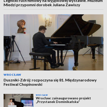
Legnicki ruch filmowy na wyjątkowej wystawie. Muzeum
Miedzi przypomni dorobek Juliana Zawiszy
WROCŁAW
Duszniki-Zdrój: rozpoczyna się 81. Międzynarodowy
Festiwal Chopinowski
WROCŁAW
Wrocław: zainaugurowano projekt
„Przystanek Dominikańska”