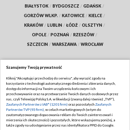
BIAŁYSTOK
/
BYDGOSZCZ
/
GDAŃSK
/
GORZÓW WLKP.
/
KATOWICE
/
KIELCE
/
KRAKÓW
/
LUBLIN
/
ŁÓDŹ
/
OLSZTYN
/
OPOLE
/
POZNAŃ
/
RZESZÓW
/
SZCZECIN
/
WARSZAWA
/
WROCŁAW
Szanujemy Twoją prywatność
Dołącz do nas:
Kliknij "Akceptuję i przechodzę do serwisu", aby wyrazić zgody na
korzystanie z technologii automatycznego śledzenia i zbierania danych,
TVP
dostęp do informacji na Twoim urządzeniu końcowym i ich
Abonament TVP
przechowywanie oraz na przetwarzanie Twoich danych osobowych przez
Regulamin TVP
nas, czyli Telewizję Polską S.A. w likwidacji (zwaną dalej również „TVP”),
Emisja w TVP
Polityka prywatności
Zaufanych Partnerów z IAB* (1201 firm)
oraz pozostałych
Zaufanych
Partnerów TVP (93 firm)
, w celach marketingowych (w tym do
Centrum informacji TVP
Moje zgody
zautomatyzowanego dopasowania reklam do Twoich zainteresowań i
mierzenia ich skuteczności) i pozostałych, które wskazujemy poniżej, a
Naziemna Telewizja Cyfrowa
Pomoc
także zgody na udostępnianie przez nas identyfikatora PPID do Google.