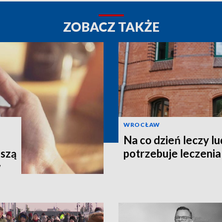
ZOBACZ TAKŻE
WROCŁAW
Na co dzień leczy lu
uszą
potrzebuje leczenia
w