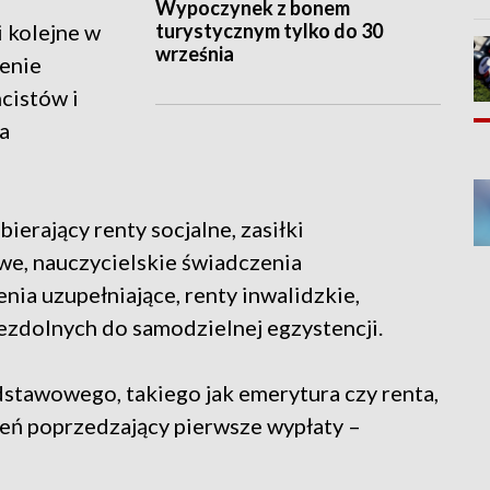
Wypoczynek z bonem
turystycznym tylko do 30
i kolejne w
września
enie
ncistów i
a
erający renty socjalne, zasiłki
e, nauczycielskie świadczenia
nia uzupełniające, renty inwalidzkie,
ezdolnych do samodzielnej egzystencji.
stawowego, takiego jak emerytura czy renta,
zień poprzedzający pierwsze wypłaty –