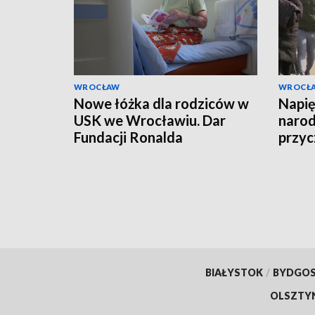
WROCŁAW
WROCŁ
Nowe łóżka dla rodziców w
Napi
USK we Wrocławiu. Dar
narod
Fundacji Ronalda
przyc
McDonalda
BIAŁYSTOK
/
BYDGO
OLSZTY