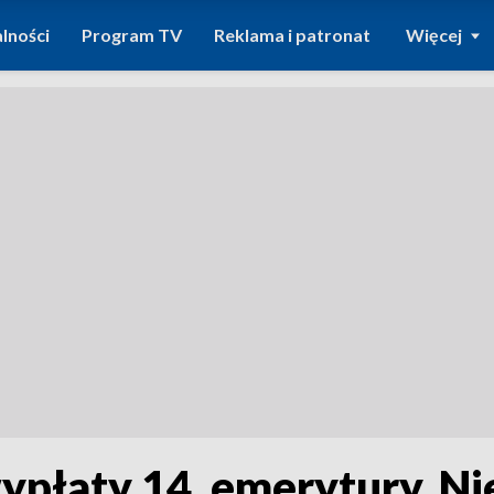
lności
Program TV
Reklama i patronat
Więcej
ypłaty 14. emerytury. Ni