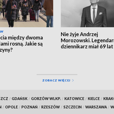
AW
Nie żyje Andrzej
ęcia między dwoma
Morozowski. Legendar
ami rosną. Jakie są
dziennikarz miał 69 lat
zyny?
ZOBACZ WIĘCEJ
SZCZ
/
GDAŃSK
/
GORZÓW WLKP.
/
KATOWICE
/
KIELCE
/
KRA
N
/
OPOLE
/
POZNAŃ
/
RZESZÓW
/
SZCZECIN
/
WARSZAWA
/
W