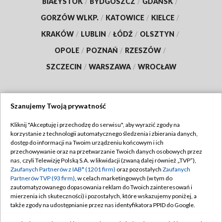
BIAŁYSTOK
/
BYDGOSZCZ
/
GDAŃSK
/
GORZÓW WLKP.
/
KATOWICE
/
KIELCE
/
KRAKÓW
/
LUBLIN
/
ŁÓDŹ
/
OLSZTYN
/
OPOLE
/
POZNAŃ
/
RZESZÓW
/
SZCZECIN
/
WARSZAWA
/
WROCŁAW
Szanujemy Twoją prywatność
Dołącz do nas:
Kliknij "Akceptuję i przechodzę do serwisu", aby wyrazić zgody na
korzystanie z technologii automatycznego śledzenia i zbierania danych,
TVP
dostęp do informacji na Twoim urządzeniu końcowym i ich
Abonament TVP
przechowywanie oraz na przetwarzanie Twoich danych osobowych przez
Regulamin TVP
nas, czyli Telewizję Polską S.A. w likwidacji (zwaną dalej również „TVP”),
Emisja w TVP
Polityka prywatności
Zaufanych Partnerów z IAB* (1201 firm)
oraz pozostałych
Zaufanych
Partnerów TVP (93 firm)
, w celach marketingowych (w tym do
Centrum informacji TVP
Moje zgody
zautomatyzowanego dopasowania reklam do Twoich zainteresowań i
mierzenia ich skuteczności) i pozostałych, które wskazujemy poniżej, a
Naziemna Telewizja Cyfrowa
Pomoc
także zgody na udostępnianie przez nas identyfikatora PPID do Google.
Sklep TVP
Biuro reklamy