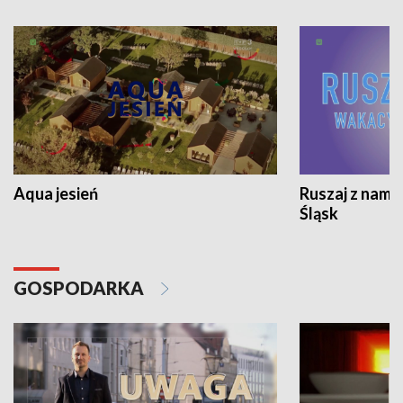
Aqua jesień
Ruszaj z nami
Śląsk
GOSPODARKA