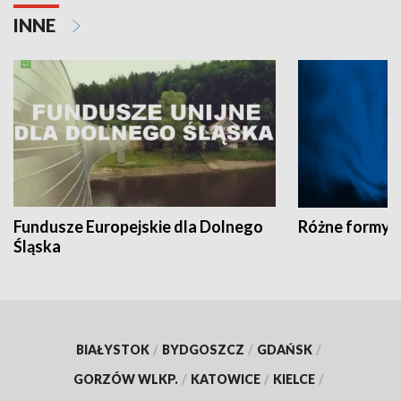
INNE
Fundusze Europejskie dla Dolnego
Różne formy t
Śląska
BIAŁYSTOK
/
BYDGOSZCZ
/
GDAŃSK
/
GORZÓW WLKP.
/
KATOWICE
/
KIELCE
/