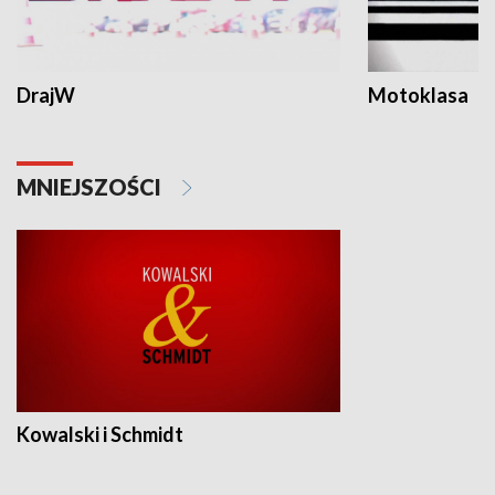
DrajW
Motoklasa
MNIEJSZOŚCI
Kowalski i Schmidt