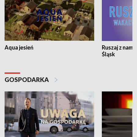
Aqua jesień
Ruszaj z nami
Śląsk
GOSPODARKA