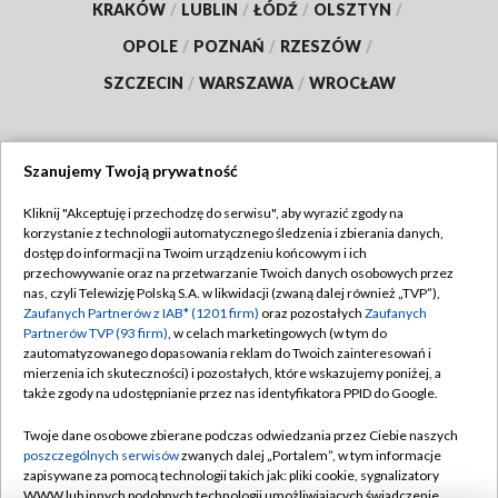
KRAKÓW
/
LUBLIN
/
ŁÓDŹ
/
OLSZTYN
/
OPOLE
/
POZNAŃ
/
RZESZÓW
/
SZCZECIN
/
WARSZAWA
/
WROCŁAW
Szanujemy Twoją prywatność
Dołącz do nas:
Kliknij "Akceptuję i przechodzę do serwisu", aby wyrazić zgody na
korzystanie z technologii automatycznego śledzenia i zbierania danych,
TVP
dostęp do informacji na Twoim urządzeniu końcowym i ich
Abonament TVP
przechowywanie oraz na przetwarzanie Twoich danych osobowych przez
Regulamin TVP
nas, czyli Telewizję Polską S.A. w likwidacji (zwaną dalej również „TVP”),
Emisja w TVP
Polityka prywatności
Zaufanych Partnerów z IAB* (1201 firm)
oraz pozostałych
Zaufanych
Partnerów TVP (93 firm)
, w celach marketingowych (w tym do
Centrum informacji TVP
Moje zgody
zautomatyzowanego dopasowania reklam do Twoich zainteresowań i
mierzenia ich skuteczności) i pozostałych, które wskazujemy poniżej, a
Naziemna Telewizja Cyfrowa
Pomoc
także zgody na udostępnianie przez nas identyfikatora PPID do Google.
Sklep TVP
Biuro reklamy
Twoje dane osobowe zbierane podczas odwiedzania przez Ciebie naszych
Rada Programowa
Kontakt
poszczególnych serwisów
zwanych dalej „Portalem”, w tym informacje
zapisywane za pomocą technologii takich jak: pliki cookie, sygnalizatory
System NOS
WWW lub innych podobnych technologii umożliwiających świadczenie