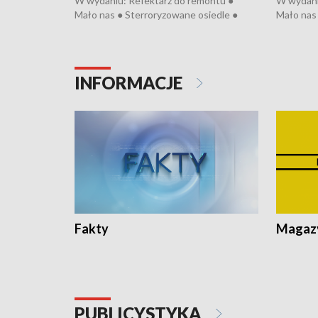
W wydaniu: Refektarz do remontu ●
W wydani
Mało nas ● Sterroryzowane osiedle ●
Mało nas 
Fatalny remont ● Kosztowna ptasia grypa
Sterrory
● Nowa Ruska ● Pociągiem na lotnisko ●
ptasia gr
Koniec upałów ● Kraksa na Tour de
Nowa Rus
Pologne
Koniec u
INFORMACJE
Fakty
Magazy
PUBLICYSTYKA