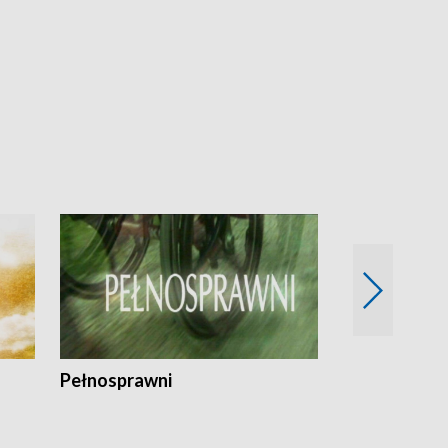
Pełnosprawni
Bezpieczny 