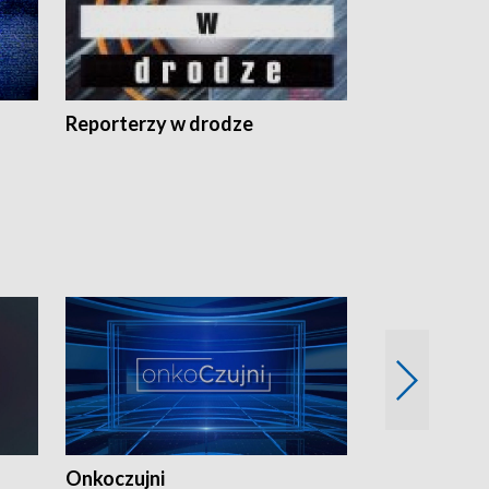
Reporterzy w drodze
Onkoczujni
Recepta na 