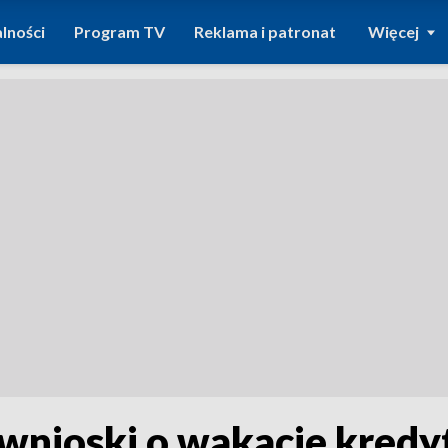
lności
Program TV
Reklama i patronat
Więcej
 wnioski o wakacje kred