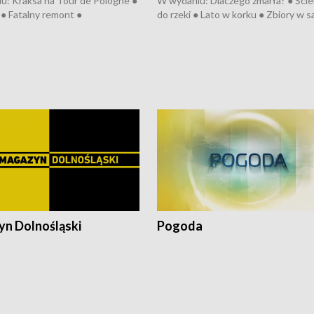
u: Kraksa na Tour de Pologne ●
W wydaniu: Dlaczego zmarła? ● Ściek
● Fatalny remont ●
do rzeki ● Lato w korku ● Zbiory w 
zowane osiedle ● Kosztowna
● Senior za kółkiem ● Złoto dla...
ypa ● Pociągiem na lotnisko ●
cierpiwych ● Mrożonki dla zwierząt
ka ● Refektarz do remontu ●
pałów
n Dolnośląski
Pogoda