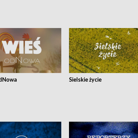
odNowa
Sielskie życie