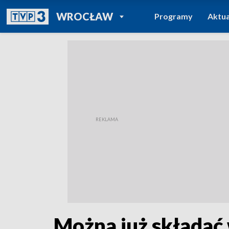
POWRÓT DO
WROCŁAW
Programy
Aktua
TVP REGIONY
Można już składać