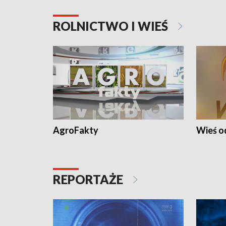
ROLNICTWO I WIEŚ
AgroFakty
Wieś 
REPORTAŻE