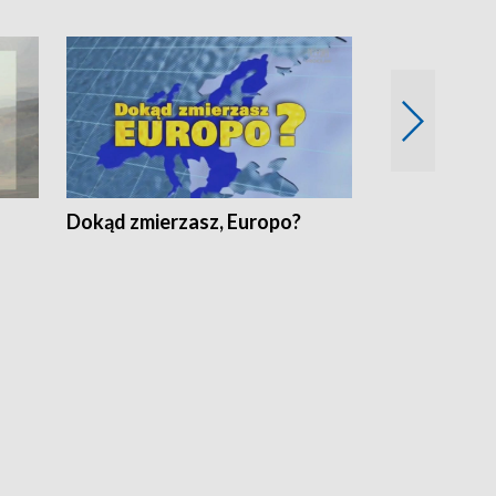
Dokąd zmierzasz, Europo?
Fakty Komen