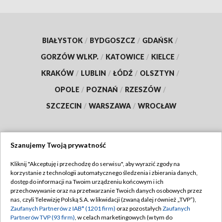
BIAŁYSTOK
/
BYDGOSZCZ
/
GDAŃSK
/
GORZÓW WLKP.
/
KATOWICE
/
KIELCE
/
KRAKÓW
/
LUBLIN
/
ŁÓDŹ
/
OLSZTYN
/
OPOLE
/
POZNAŃ
/
RZESZÓW
/
SZCZECIN
/
WARSZAWA
/
WROCŁAW
Szanujemy Twoją prywatność
Dołącz do nas:
Kliknij "Akceptuję i przechodzę do serwisu", aby wyrazić zgody na
korzystanie z technologii automatycznego śledzenia i zbierania danych,
TVP
dostęp do informacji na Twoim urządzeniu końcowym i ich
Abonament TVP
przechowywanie oraz na przetwarzanie Twoich danych osobowych przez
Regulamin TVP
nas, czyli Telewizję Polską S.A. w likwidacji (zwaną dalej również „TVP”),
Emisja w TVP
Polityka prywatności
Zaufanych Partnerów z IAB* (1201 firm)
oraz pozostałych
Zaufanych
Partnerów TVP (93 firm)
, w celach marketingowych (w tym do