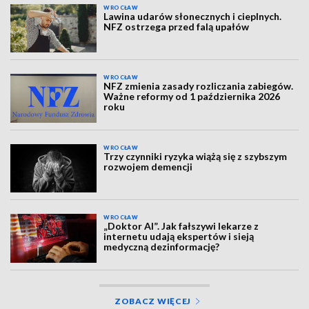
WROCŁAW
Lawina udarów słonecznych i cieplnych.
NFZ ostrzega przed falą upałów
WROCŁAW
NFZ zmienia zasady rozliczania zabiegów.
Ważne reformy od 1 października 2026
roku
WROCŁAW
Trzy czynniki ryzyka wiążą się z szybszym
rozwojem demencji
WROCŁAW
„Doktor AI”. Jak fałszywi lekarze z
internetu udają ekspertów i sieją
medyczną dezinformację?
ZOBACZ WIĘCEJ