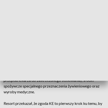
E-recepta transgraniczna to określenie stosowane do
nazywania recepty elektronicznej, którą można zrealizować
w innym państwie Unii Europejskiej niż to, w jakim została
wystawiona. Będzie ona realizowana za pełną odpłatnością i
może być wystawiona na produkty lecznicze gotowe, o
kategorii dostępności „Rp” (wydawane z przepisu lekarza)
lub „OTC” (wydawane bez przepisu lekarza), leki
refundowane oraz nierefundowane.
Nie jest możliwe wystawienie e-recepty transgranicznej na
leki psychotropowe, odurzające, recepturowe, produkty
lecznicze o kategorii dostępności „Rpz” (wydawane z
przepisu lekarza do zastrzeżonego stosowania), środki
spożywcze specjalnego przeznaczenia żywieniowego oraz
wyroby medyczne.
Resort przekazał, że zgoda KE to pierwszy krok ku temu, by