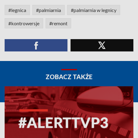
#legnica
#palmiarnia
#palmiarnia w legnicy
#kontrowersje
#remont
ZOBACZ TAKŻE