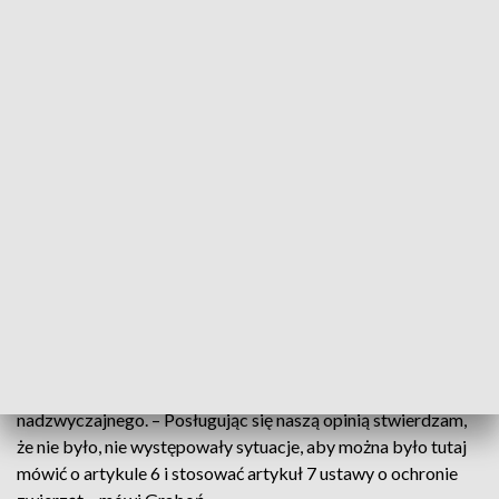
listopadzie interweniowała w sprawie palmiarni.
– Ja jestem rozczarowana taką lekkością, z jaką przychodzi
spółce miejskiej wydawanie naszych publicznych pieniędzy,
no ale też na opinie, które no w zasadzie nie korelują z tym,
jaka była opinia przedstawiona przez prokuraturę –
komentuje radna.
O rachunek za ekspertyzę zapytaliśmy także prezesa spółki
komunalnej. – Osoby, które wskazują na jakąś odbiegającą
cenę od rynkowych, są dyletantami. Ta cena obejmuje
wszystkie koszty poniesione w związku z przygotowaniem i
sporządzeniem tej opinii – odpowiedział Bogusław Graboń.
Opinia przygotowana dla spółki nie wykazała nic
nadzwyczajnego. – Posługując się naszą opinią stwierdzam,
że nie było, nie występowały sytuacje, aby można było tutaj
mówić o artykule 6 i stosować artykuł 7 ustawy o ochronie