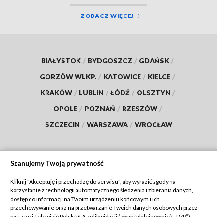
ZOBACZ WIĘCEJ
BIAŁYSTOK
/
BYDGOSZCZ
/
GDAŃSK
/
GORZÓW WLKP.
/
KATOWICE
/
KIELCE
/
KRAKÓW
/
LUBLIN
/
ŁÓDŹ
/
OLSZTYN
/
OPOLE
/
POZNAŃ
/
RZESZÓW
/
SZCZECIN
/
WARSZAWA
/
WROCŁAW
Szanujemy Twoją prywatność
Dołącz do nas:
Kliknij "Akceptuję i przechodzę do serwisu", aby wyrazić zgody na
korzystanie z technologii automatycznego śledzenia i zbierania danych,
TVP
dostęp do informacji na Twoim urządzeniu końcowym i ich
Abonament TVP
przechowywanie oraz na przetwarzanie Twoich danych osobowych przez
Regulamin TVP
nas, czyli Telewizję Polską S.A. w likwidacji (zwaną dalej również „TVP”),