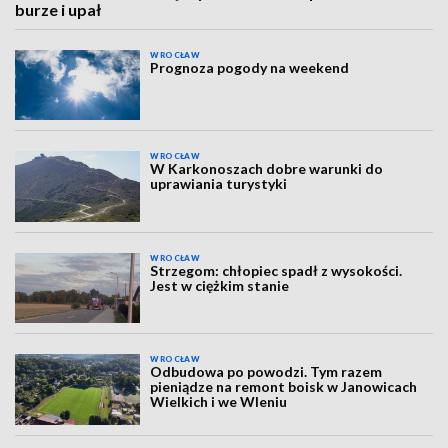
burze i upał
WROCŁAW
Prognoza pogody na weekend
WROCŁAW
W Karkonoszach dobre warunki do
uprawiania turystyki
WROCŁAW
Strzegom: chłopiec spadł z wysokości.
Jest w ciężkim stanie
WROCŁAW
Odbudowa po powodzi. Tym razem
pieniądze na remont boisk w Janowicach
Wielkich i we Wleniu