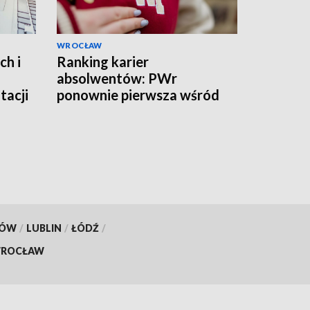
WROCŁAW
ch i
Ranking karier
absolwentów: PWr
tacji
ponownie pierwsza wśród
uczelni technicznych
KÓW
/
LUBLIN
/
ŁÓDŹ
/
ROCŁAW