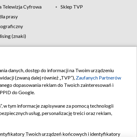
 Telewizja Cyfrowa
Sklep TVP
la prasy
tograficzny
sing (znaki)
klamy
Kontakt
rania danych, dostęp do informacji na Twoim urządzeniu
idacji (zwaną dalej również „TVP”),
Zaufanych Partnerów
anego dopasowania reklam do Twoich zainteresowań i
a PPID do Google.
”, w tym informacje zapisywane za pomocą technologii
zpiecznych usług, personalizację treści oraz reklam,
identyfikatory Twoich urządzeń końcowych i identyfikatory