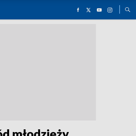
ód młodzieży