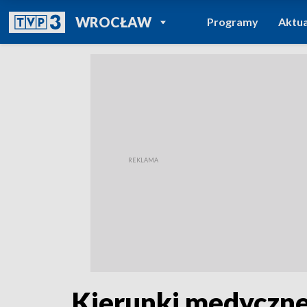
POWRÓT DO
WROCŁAW
Programy
Aktua
TVP REGIONY
Kierunki medyczne