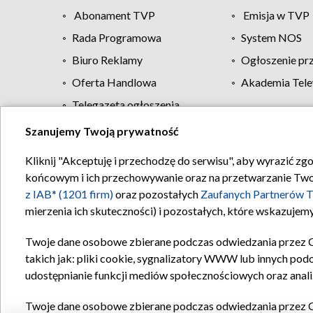
Abonament TVP
Emisja w TVP
Rada Programowa
System NOS
Biuro Reklamy
Ogłoszenie pr
Oferta Handlowa
Akademia Tele
Telegazeta ogłoszenia
Szanujemy Twoją prywatność
Regulamin TVP
Kliknij "Akceptuję i przechodzę do serwisu", aby wyrazić zg
końcowym i ich przechowywanie oraz na przetwarzanie Twoich
z IAB* (1201 firm)
oraz pozostałych
Zaufanych Partnerów T
mierzenia ich skuteczności) i pozostałych, które wskazujemy
Twoje dane osobowe zbierane podczas odwiedzania przez 
takich jak: pliki cookie, sygnalizatory WWW lub innych pod
udostępnianie funkcji mediów społecznościowych oraz anali
Twoje dane osobowe zbierane podczas odwiedzania przez 