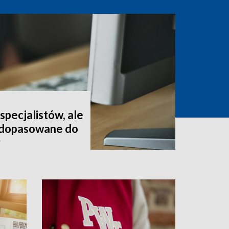
pecjalistów, ale
t dopasowane do
y