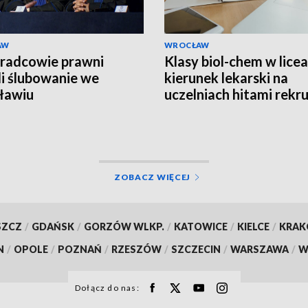
AW
WROCŁAW
radcowie prawni
Klasy biol-chem w licea
li ślubowanie we
kierunek lekarski na
ławiu
uczelniach hitami rekru
ZOBACZ WIĘCEJ
SZCZ
/
GDAŃSK
/
GORZÓW WLKP.
/
KATOWICE
/
KIELCE
/
KRA
N
/
OPOLE
/
POZNAŃ
/
RZESZÓW
/
SZCZECIN
/
WARSZAWA
/
W
Dołącz do nas: