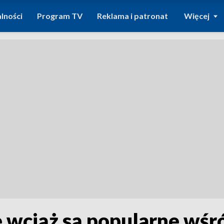
lności
Program TV
Reklama i patronat
Więcej
 wciąż są popularne wśr