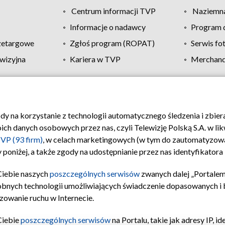
Centrum informacji TVP
Naziemna
Informacje o nadawcy
Program d
zetargowe
Zgłoś program (ROPAT)
Serwis fo
wizyjna
Kariera w TVP
Merchandi
Polityka prywatności
Moje zgody
Pomoc
Biuro re
ody na korzystanie z technologii automatycznego śledzenia i zbie
 danych osobowych przez nas, czyli Telewizję Polską S.A. w likw
VP (93 firm)
, w celach marketingowych (w tym do zautomatyzow
 poniżej, a także zgody na udostępnianie przez nas identyfikator
Ciebie naszych
poszczególnych serwisów
zwanych dalej „Portalem
obnych technologii umożliwiających świadczenie dopasowanych i be
zowanie ruchu w Internecie.
Ciebie
poszczególnych serwisów
na Portalu, takie jak adresy IP, 