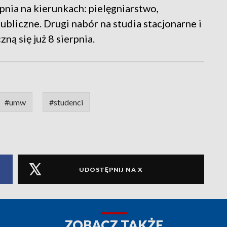
opnia na kierunkach: pielęgniarstwo,
ubliczne. Drugi nabór na studia stacjonarne i
ną się już 8 sierpnia.
#umw
#studenci
UDOSTĘPNIJ NA X
ZOBACZ TAKŻE