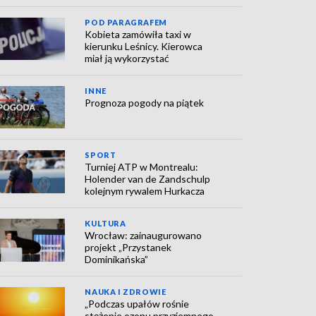
POD PARAGRAFEM
Kobieta zamówiła taxi w
kierunku Leśnicy. Kierowca
miał ją wykorzystać
INNE
Prognoza pogody na piątek
SPORT
Turniej ATP w Montrealu:
Holender van de Zandschulp
kolejnym rywalem Hurkacza
KULTURA
Wrocław: zainaugurowano
projekt „Przystanek
Dominikańska”
NAUKA I ZDROWIE
„Podczas upałów rośnie
stężenie ozonu przyziemnego,