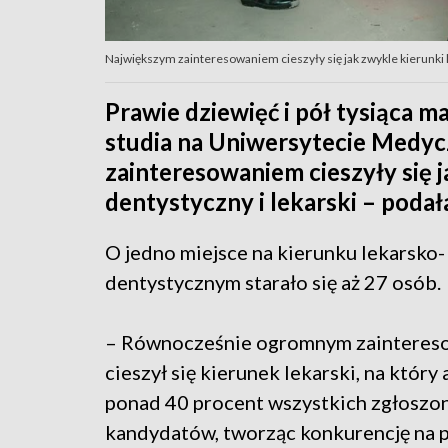
Największym zainteresowaniem cieszyły się jak zwykle kierunki 
Prawie dziewięć i pół tysiąca 
studia na Uniwersytecie Medy
zainteresowaniem cieszyły się j
dentystyczny i lekarski – podała
O jedno miejsce na kierunku lekarsko-
dentystycznym starało się aż 27 osób.
– Równocześnie ogromnym zaintere
cieszył się kierunek lekarski, na który
ponad 40 procent wszystkich zgłoszo
kandydatów, tworząc konkurencję na 