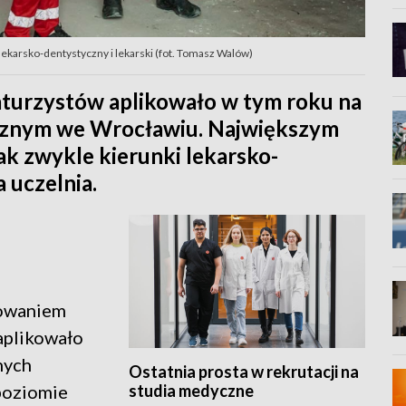
lekarsko-dentystyczny i lekarski (fot. Tomasz Walów)
maturzystów aplikowało w tym roku na
cznym we Wrocławiu. Największym
ak zwykle kierunki lekarsko-
 uczelnia.
sowaniem
 aplikowało
nych
Ostatnia prosta w rekrutacji na
studia medyczne
poziomie