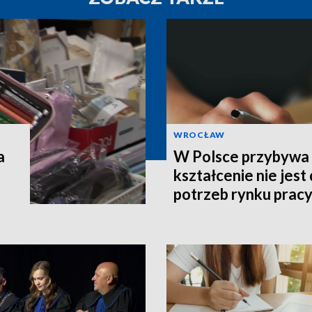
WROCŁAW
a
W Polsce przybywa s
kształcenie nie jes
potrzeb rynku prac