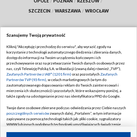
OPOLE
/
POZNAŃ
/
RZESZÓW
/
SZCZECIN
/
WARSZAWA
/
WROCŁAW
Szanujemy Twoją prywatność
Dołącz do nas:
Kliknij "Akceptuję i przechodzę do serwisu", aby wyrazić zgody na
korzystanie z technologii automatycznego śledzenia i zbierania danych,
TVP
dostęp do informacji na Twoim urządzeniu końcowym i ich
Abonament TVP
przechowywanie oraz na przetwarzanie Twoich danych osobowych przez
Regulamin TVP
nas, czyli Telewizję Polską S.A. w likwidacji (zwaną dalej również „TVP”),
Emisja w TVP
Polityka prywatności
Zaufanych Partnerów z IAB* (1201 firm)
oraz pozostałych
Zaufanych
Partnerów TVP (93 firm)
, w celach marketingowych (w tym do
Centrum informacji TVP
Moje zgody
zautomatyzowanego dopasowania reklam do Twoich zainteresowań i
mierzenia ich skuteczności) i pozostałych, które wskazujemy poniżej, a
Naziemna Telewizja Cyfrowa
Pomoc
także zgody na udostępnianie przez nas identyfikatora PPID do Google.
Sklep TVP
Biuro reklamy
Twoje dane osobowe zbierane podczas odwiedzania przez Ciebie naszych
Rada Programowa
Kontakt
poszczególnych serwisów
zwanych dalej „Portalem”, w tym informacje
zapisywane za pomocą technologii takich jak: pliki cookie, sygnalizatory
System NOS
WWW lub innych podobnych technologii umożliwiających świadczenie
dopasowanych i bezpiecznych usług, personalizację treści oraz reklam,
Informacje o nadawcy
Kanały
udostępnianie funkcji mediów społecznościowych oraz analizowanie