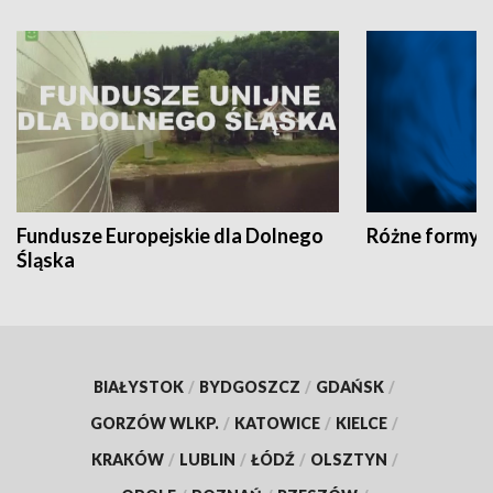
Fundusze Europejskie dla Dolnego
Różne formy t
Śląska
BIAŁYSTOK
/
BYDGOSZCZ
/
GDAŃSK
/
GORZÓW WLKP.
/
KATOWICE
/
KIELCE
/
KRAKÓW
/
LUBLIN
/
ŁÓDŹ
/
OLSZTYN
/