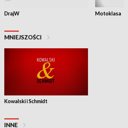
DrajW
Motoklasa
MNIEJSZOŚCI
Kowalski i Schmidt
INNE