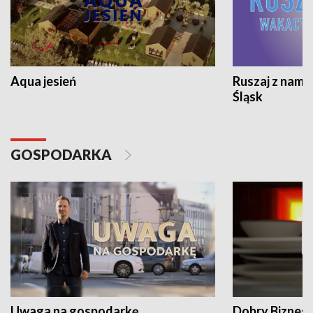
Aqua jesień
Ruszaj z nami
Śląsk
GOSPODARKA
Uwaga na gospodarkę
Dobry Biznes