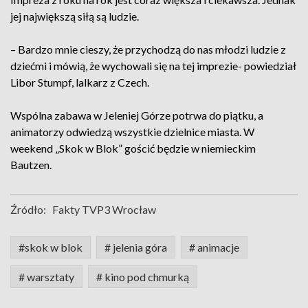
jej największą siłą są ludzie.
– Bardzo mnie cieszy, że przychodzą do nas młodzi ludzie z
dziećmi i mówią, że wychowali się na tej imprezie- powiedział
Libor Stumpf, lalkarz z Czech.
Wspólna zabawa w Jeleniej Górze potrwa do piątku, a
animatorzy odwiedzą wszystkie dzielnice miasta. W
weekend „Skok w Blok” gościć będzie w niemieckim
Bautzen.
Źródło:
Fakty TVP3 Wrocław
#skok w blok
# jelenia góra
# animacje
# warsztaty
# kino pod chmurką