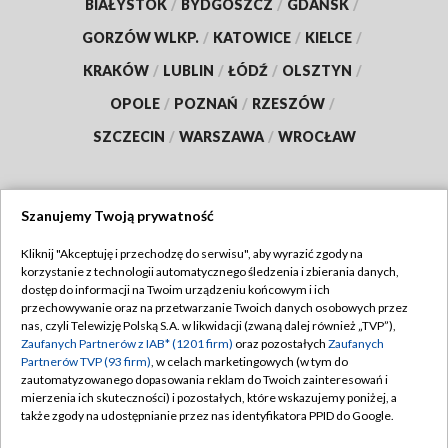
BIAŁYSTOK
/
BYDGOSZCZ
/
GDAŃSK
/
GORZÓW WLKP.
/
KATOWICE
/
KIELCE
/
KRAKÓW
/
LUBLIN
/
ŁÓDŹ
/
OLSZTYN
/
OPOLE
/
POZNAŃ
/
RZESZÓW
/
SZCZECIN
/
WARSZAWA
/
WROCŁAW
Szanujemy Twoją prywatność
Dołącz do nas:
Kliknij "Akceptuję i przechodzę do serwisu", aby wyrazić zgody na
korzystanie z technologii automatycznego śledzenia i zbierania danych,
TVP
dostęp do informacji na Twoim urządzeniu końcowym i ich
Abonament TVP
przechowywanie oraz na przetwarzanie Twoich danych osobowych przez
Regulamin TVP
nas, czyli Telewizję Polską S.A. w likwidacji (zwaną dalej również „TVP”),
Emisja w TVP
Polityka prywatności
Zaufanych Partnerów z IAB* (1201 firm)
oraz pozostałych
Zaufanych
Partnerów TVP (93 firm)
, w celach marketingowych (w tym do
Centrum informacji TVP
Moje zgody
zautomatyzowanego dopasowania reklam do Twoich zainteresowań i
mierzenia ich skuteczności) i pozostałych, które wskazujemy poniżej, a
Naziemna Telewizja Cyfrowa
Pomoc
także zgody na udostępnianie przez nas identyfikatora PPID do Google.
Sklep TVP
Biuro reklamy