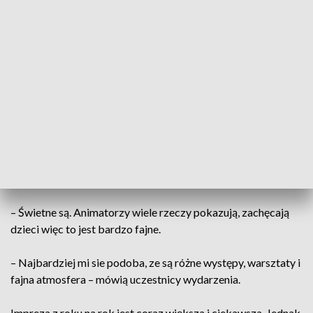
– Może być takie działanie realizowane w bardzo długiej
przestrzeni czasu, realizowane w przestrzeni miasta, które
jest otwarte na jego mieszkańców, na jego najmłodszych
mieszkańców. Musimy pamiętać, że jeśli dzisiaj dajemy
dzieciom czyste dobro, to będzie to do nas wracać w
przyszłości – mówi Łukasz Duda, pomysłodawca "Skoku w
Blok"
„Skok w Blok” to nie tylko zabawa to także warsztaty
manualno-plastyczne i kino pod chmurką.
– Świetne są. Animatorzy wiele rzeczy pokazują, zachęcają
dzieci więc to jest bardzo fajne.
– Najbardziej mi sie podoba, ze są różne występy, warsztaty i
fajna atmosfera – mówią uczestnicy wydarzenia.
Impreza z roku na rok jest coraz większa i ciekawsza. Jednak