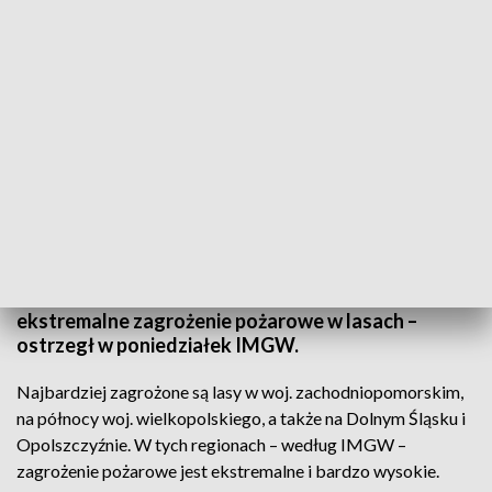
Według IMGW zagrożenie pożarowe jest ekstremalne i bardzo wysokie (fot.
pexels, zdjęcie ilustracyjne)
W niemal całej zachodniej części Polski występuje
bardzo wysokie, a w niektórych regionach nawet
ekstremalne zagrożenie pożarowe w lasach –
ostrzegł w poniedziałek IMGW.
Najbardziej zagrożone są lasy w woj. zachodniopomorskim,
na północy woj. wielkopolskiego, a także na Dolnym Śląsku i
Opolszczyźnie. W tych regionach – według IMGW –
zagrożenie pożarowe jest ekstremalne i bardzo wysokie.