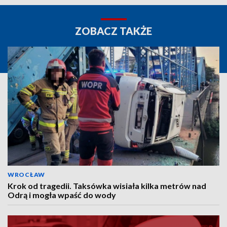
ZOBACZ TAKŻE
WROCŁAW
Krok od tragedii. Taksówka wisiała kilka metrów nad
Odrą i mogła wpaść do wody