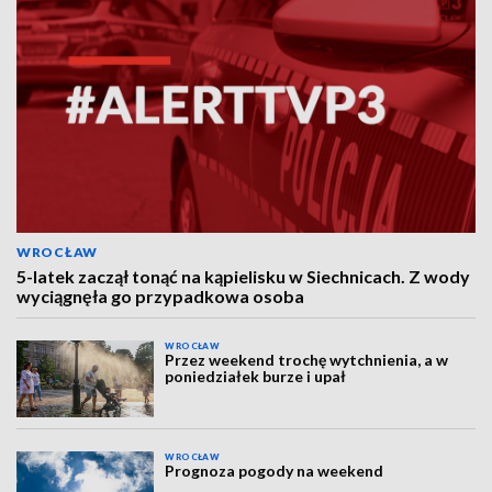
WROCŁAW
5-latek zaczął tonąć na kąpielisku w Siechnicach. Z wody
wyciągnęła go przypadkowa osoba
WROCŁAW
Przez weekend trochę wytchnienia, a w
poniedziałek burze i upał
WROCŁAW
Prognoza pogody na weekend