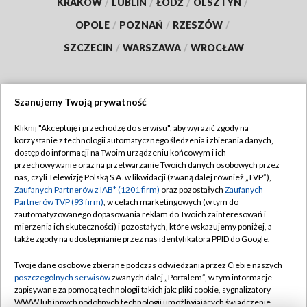
KRAKÓW
/
LUBLIN
/
ŁÓDŹ
/
OLSZTYN
/
OPOLE
/
POZNAŃ
/
RZESZÓW
/
SZCZECIN
/
WARSZAWA
/
WROCŁAW
Szanujemy Twoją prywatność
Dołącz do nas:
Kliknij "Akceptuję i przechodzę do serwisu", aby wyrazić zgody na
korzystanie z technologii automatycznego śledzenia i zbierania danych,
TVP
dostęp do informacji na Twoim urządzeniu końcowym i ich
Abonament TVP
przechowywanie oraz na przetwarzanie Twoich danych osobowych przez
Regulamin TVP
nas, czyli Telewizję Polską S.A. w likwidacji (zwaną dalej również „TVP”),
Emisja w TVP
Polityka prywatności
Zaufanych Partnerów z IAB* (1201 firm)
oraz pozostałych
Zaufanych
Partnerów TVP (93 firm)
, w celach marketingowych (w tym do
Centrum informacji TVP
Moje zgody
zautomatyzowanego dopasowania reklam do Twoich zainteresowań i
mierzenia ich skuteczności) i pozostałych, które wskazujemy poniżej, a
Naziemna Telewizja Cyfrowa
Pomoc
także zgody na udostępnianie przez nas identyfikatora PPID do Google.
Sklep TVP
Biuro reklamy
Twoje dane osobowe zbierane podczas odwiedzania przez Ciebie naszych
Rada Programowa
Kontakt
poszczególnych serwisów
zwanych dalej „Portalem”, w tym informacje
zapisywane za pomocą technologii takich jak: pliki cookie, sygnalizatory
System NOS
WWW lub innych podobnych technologii umożliwiających świadczenie