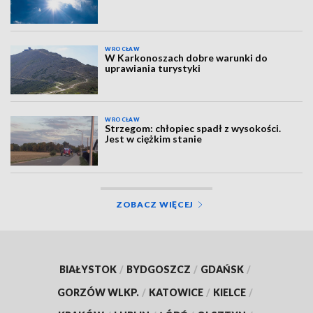
WROCŁAW
W Karkonoszach dobre warunki do
uprawiania turystyki
WROCŁAW
Strzegom: chłopiec spadł z wysokości.
Jest w ciężkim stanie
ZOBACZ WIĘCEJ
BIAŁYSTOK
/
BYDGOSZCZ
/
GDAŃSK
/
GORZÓW WLKP.
/
KATOWICE
/
KIELCE
/