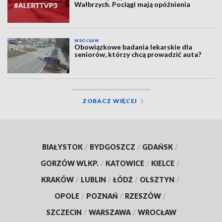
Wałbrzych. Pociągi mają opóźnienia
WROCŁAW
Obowiązkowe badania lekarskie dla
seniorów, którzy chcą prowadzić auta?
ZOBACZ WIĘCEJ
BIAŁYSTOK
/
BYDGOSZCZ
/
GDAŃSK
/
GORZÓW WLKP.
/
KATOWICE
/
KIELCE
/
KRAKÓW
/
LUBLIN
/
ŁÓDŹ
/
OLSZTYN
/
OPOLE
/
POZNAŃ
/
RZESZÓW
/
SZCZECIN
/
WARSZAWA
/
WROCŁAW