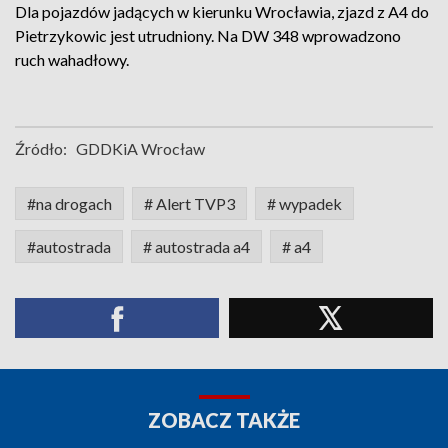
Dla pojazdów jadących w kierunku Wrocławia, zjazd z A4 do
Pietrzykowic jest utrudniony. Na DW 348 wprowadzono
ruch wahadłowy.
Źródło:
GDDKiA Wrocław
#na drogach
# Alert TVP3
# wypadek
#autostrada
# autostrada a4
# a4
ZOBACZ TAKŻE