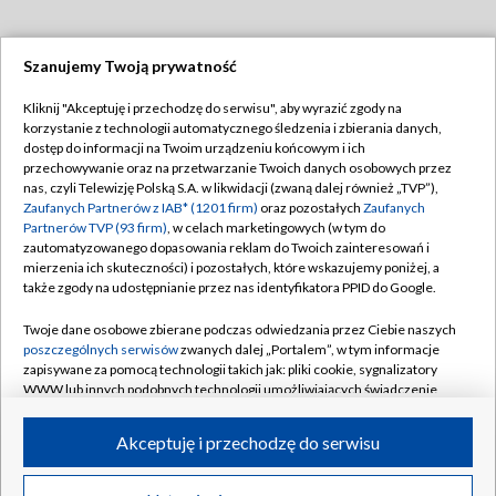
Szanujemy Twoją prywatność
Dołącz do nas:
Kliknij "Akceptuję i przechodzę do serwisu", aby wyrazić zgody na
korzystanie z technologii automatycznego śledzenia i zbierania danych,
TVP
dostęp do informacji na Twoim urządzeniu końcowym i ich
Abonament TVP
przechowywanie oraz na przetwarzanie Twoich danych osobowych przez
Regulamin TVP
nas, czyli Telewizję Polską S.A. w likwidacji (zwaną dalej również „TVP”),
Emisja w TVP
Polityka prywatności
Zaufanych Partnerów z IAB* (1201 firm)
oraz pozostałych
Zaufanych
Partnerów TVP (93 firm)
, w celach marketingowych (w tym do
Centrum informacji TVP
Moje zgody
zautomatyzowanego dopasowania reklam do Twoich zainteresowań i
mierzenia ich skuteczności) i pozostałych, które wskazujemy poniżej, a
Naziemna Telewizja Cyfrowa
Pomoc
także zgody na udostępnianie przez nas identyfikatora PPID do Google.
Sklep TVP
Biuro reklamy
Twoje dane osobowe zbierane podczas odwiedzania przez Ciebie naszych
Rada Programowa
Kontakt
poszczególnych serwisów
zwanych dalej „Portalem”, w tym informacje
zapisywane za pomocą technologii takich jak: pliki cookie, sygnalizatory
System NOS
WWW lub innych podobnych technologii umożliwiających świadczenie
dopasowanych i bezpiecznych usług, personalizację treści oraz reklam,
Informacje o nadawcy
Kanały
udostępnianie funkcji mediów społecznościowych oraz analizowanie
Akceptuję i przechodzę do serwisu
ruchu w Internecie.
Program dla prasy
©2026 Telewizja Polska S.A. w likwidacji
Biuro Reklamy
Twoje dane osobowe zbierane podczas odwiedzania przez Ciebie