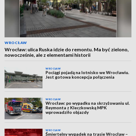
WROCŁAW
Wrocław: ulica Ruska idzie do remontu. Ma być zielono,
nowocześnie, ale z elementami historii
WROCŁAW
Pociągi pojadą na lotnisko we Wrocławiu.
Jest gotowa koncepcja połączenia
WROCŁAW
Wrocław: po wypadku na skrzyżowaniu ul.
Reymonta z Kleczkowską MPK
wprowadziło objazdy
WROCŁAW
Śmiertelny wypadek na trasie Wrocław –