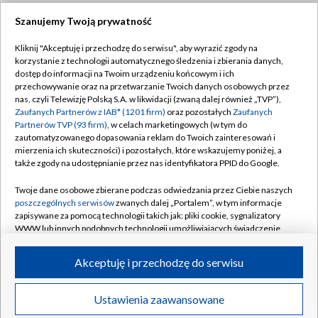
Szanujemy Twoją prywatność
Dołącz do nas:
Kliknij "Akceptuję i przechodzę do serwisu", aby wyrazić zgody na
korzystanie z technologii automatycznego śledzenia i zbierania danych,
TVP
dostęp do informacji na Twoim urządzeniu końcowym i ich
Abonament TVP
przechowywanie oraz na przetwarzanie Twoich danych osobowych przez
Regulamin TVP
nas, czyli Telewizję Polską S.A. w likwidacji (zwaną dalej również „TVP”),
Emisja w TVP
Polityka prywatności
Zaufanych Partnerów z IAB* (1201 firm)
oraz pozostałych
Zaufanych
Partnerów TVP (93 firm)
, w celach marketingowych (w tym do
Centrum informacji TVP
Moje zgody
zautomatyzowanego dopasowania reklam do Twoich zainteresowań i
mierzenia ich skuteczności) i pozostałych, które wskazujemy poniżej, a
Naziemna Telewizja Cyfrowa
Pomoc
także zgody na udostępnianie przez nas identyfikatora PPID do Google.
Sklep TVP
Biuro reklamy
Twoje dane osobowe zbierane podczas odwiedzania przez Ciebie naszych
Rada Programowa
Kontakt
poszczególnych serwisów
zwanych dalej „Portalem”, w tym informacje
zapisywane za pomocą technologii takich jak: pliki cookie, sygnalizatory
System NOS
WWW lub innych podobnych technologii umożliwiających świadczenie
dopasowanych i bezpiecznych usług, personalizację treści oraz reklam,
Informacje o nadawcy
Kanały
udostępnianie funkcji mediów społecznościowych oraz analizowanie
Akceptuję i przechodzę do serwisu
ruchu w Internecie.
Program dla prasy
©2026 Telewizja Polska S.A. w likwidacji
Biuro Reklamy
Twoje dane osobowe zbierane podczas odwiedzania przez Ciebie
Ustawienia zaawansowane
poszczególnych serwisów
na Portalu, takie jak adresy IP, identyfikatory
Ogłoszenie przetargowe