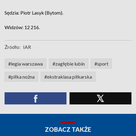
Sędzia: Piotr Lasyk (Bytom).
Widzów: 12 216.
Źródło:
IAR
#legia warszawa
#zagłębie lubin
#sport
#piłka nożna
#ekstraklasa piłkarska
ZOBACZ TAKŻE