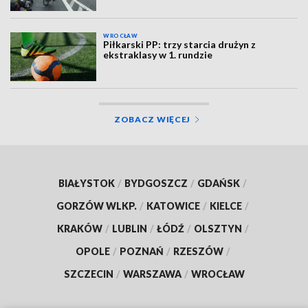
WROCŁAW
Piłkarski PP: trzy starcia drużyn z
ekstraklasy w 1. rundzie
ZOBACZ WIĘCEJ
BIAŁYSTOK
/
BYDGOSZCZ
/
GDAŃSK
/
GORZÓW WLKP.
/
KATOWICE
/
KIELCE
/
KRAKÓW
/
LUBLIN
/
ŁÓDŹ
/
OLSZTYN
/
OPOLE
/
POZNAŃ
/
RZESZÓW
/
SZCZECIN
/
WARSZAWA
/
WROCŁAW