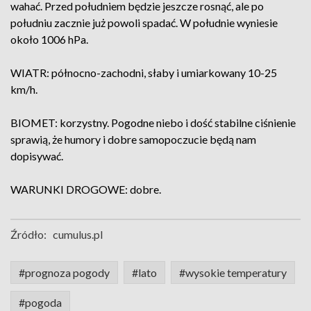
wahać. Przed południem będzie jeszcze rosnąć, ale po
południu zacznie już powoli spadać. W południe wyniesie
około 1006 hPa.
WIATR: północno-zachodni, słaby i umiarkowany 10-25
km/h.
BIOMET: korzystny. Pogodne niebo i dość stabilne ciśnienie
sprawią, że humory i dobre samopoczucie będą nam
dopisywać.
WARUNKI DROGOWE: dobre.
Źródło:
cumulus.pl
#prognoza pogody
#lato
#wysokie temperatury
#pogoda