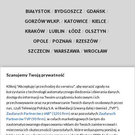
BIAŁYSTOK
/
BYDGOSZCZ
/
GDAŃSK
/
GORZÓW WLKP.
/
KATOWICE
/
KIELCE
/
KRAKÓW
/
LUBLIN
/
ŁÓDŹ
/
OLSZTYN
/
OPOLE
/
POZNAŃ
/
RZESZÓW
/
SZCZECIN
/
WARSZAWA
/
WROCŁAW
Szanujemy Twoją prywatność
Dołącz do nas:
Kliknij "Akceptuję i przechodzę do serwisu", aby wyrazić zgody na
korzystanie z technologii automatycznego śledzenia i zbierania danych,
TVP
dostęp do informacji na Twoim urządzeniu końcowym i ich
Abonament TVP
przechowywanie oraz na przetwarzanie Twoich danych osobowych przez
Regulamin TVP
nas, czyli Telewizję Polską S.A. w likwidacji (zwaną dalej również „TVP”),
Emisja w TVP
Polityka prywatności
Zaufanych Partnerów z IAB* (1201 firm)
oraz pozostałych
Zaufanych
Partnerów TVP (93 firm)
, w celach marketingowych (w tym do
Centrum informacji TVP
Moje zgody
zautomatyzowanego dopasowania reklam do Twoich zainteresowań i
mierzenia ich skuteczności) i pozostałych, które wskazujemy poniżej, a
Naziemna Telewizja Cyfrowa
Pomoc