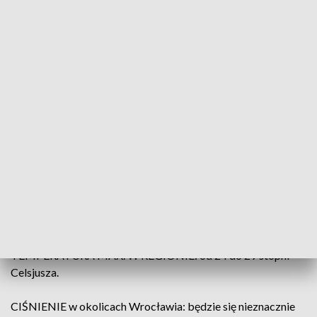
(fot. PAP; TVP3 Wrocław)
Dzień zapowiada się pogodny i słoneczny. Przed
południem przeważało będzie nawet bezchmurne
niebo. Po południu na niebie w małych i okresami
umiarkowanych ilościach pojawiać będą się tylko
niegroźne chmury kłębiaste, stanowiąc jedynie
urozmaicenie błękitu nieba. Bez opadów.
TEMPERATURA MAX. W REGIONIE: od 24 do 29 stopni
Celsjusza.
CIŚNIENIE w okolicach Wrocławia: będzie się nieznacznie