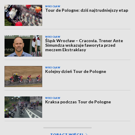
WROCŁAW
Tour de Pologne: dziś najtrudniejszy etap
WROCŁAW
Śląsk Wrocław – Cracovia. Trener Ante
Simundza wskazuje faworyta przed
meczem Ekstraklasy
WROCŁAW
Kolejny dzień Tour de Pologne
WROCŁAW
Kraksa podczas Tour de Pologne
ZOBACZ WIĘCEJ