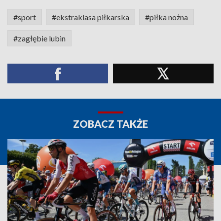
#sport
#ekstraklasa piłkarska
#piłka nożna
#zagłębie lubin
ZOBACZ TAKŻE