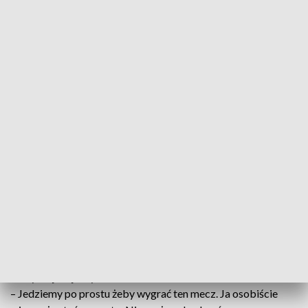
Zawodnik Zagłębia Lubin Mateusz Bartolewski podczas meczu ze Śląskiem
Wrocław (fot. PAP/Sebastian Borowski)
Zagłębie Lubin zmierzy się z Legią Warszawa w
drugim sobotnim meczu 2. kolejki piłkarskiej
ekstraklasy. Na inaugurację oba kluby zaliczyły
remisy – Legia na wyjeździe z Koroną Kielce, a
Zagłębie u siebie ze Śląskiem Wrocław.
Obrońca lubinian Mateusz Bartolewski podkreśla, że cel w
drużynie jest jasny.
– Jedziemy po prostu żeby wygrać ten mecz. Ja osobiście