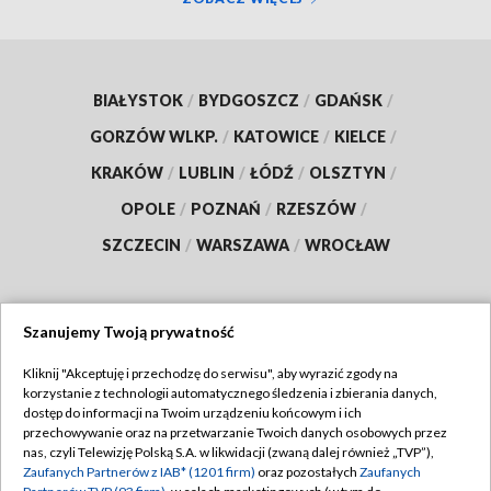
BIAŁYSTOK
/
BYDGOSZCZ
/
GDAŃSK
/
GORZÓW WLKP.
/
KATOWICE
/
KIELCE
/
KRAKÓW
/
LUBLIN
/
ŁÓDŹ
/
OLSZTYN
/
OPOLE
/
POZNAŃ
/
RZESZÓW
/
SZCZECIN
/
WARSZAWA
/
WROCŁAW
Szanujemy Twoją prywatność
Dołącz do nas:
Kliknij "Akceptuję i przechodzę do serwisu", aby wyrazić zgody na
korzystanie z technologii automatycznego śledzenia i zbierania danych,
TVP
dostęp do informacji na Twoim urządzeniu końcowym i ich
Abonament TVP
przechowywanie oraz na przetwarzanie Twoich danych osobowych przez
Regulamin TVP
nas, czyli Telewizję Polską S.A. w likwidacji (zwaną dalej również „TVP”),
Emisja w TVP
Polityka prywatności
Zaufanych Partnerów z IAB* (1201 firm)
oraz pozostałych
Zaufanych