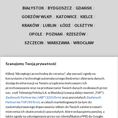
BIAŁYSTOK
/
BYDGOSZCZ
/
GDAŃSK
/
GORZÓW WLKP.
/
KATOWICE
/
KIELCE
/
KRAKÓW
/
LUBLIN
/
ŁÓDŹ
/
OLSZTYN
/
OPOLE
/
POZNAŃ
/
RZESZÓW
/
SZCZECIN
/
WARSZAWA
/
WROCŁAW
Szanujemy Twoją prywatność
Dołącz do nas:
Kliknij "Akceptuję i przechodzę do serwisu", aby wyrazić zgody na
korzystanie z technologii automatycznego śledzenia i zbierania danych,
TVP
dostęp do informacji na Twoim urządzeniu końcowym i ich
Abonament TVP
przechowywanie oraz na przetwarzanie Twoich danych osobowych przez
Regulamin TVP
nas, czyli Telewizję Polską S.A. w likwidacji (zwaną dalej również „TVP”),
Emisja w TVP
Polityka prywatności
Zaufanych Partnerów z IAB* (1201 firm)
oraz pozostałych
Zaufanych
Partnerów TVP (93 firm)
, w celach marketingowych (w tym do
Centrum informacji TVP
Moje zgody
zautomatyzowanego dopasowania reklam do Twoich zainteresowań i
mierzenia ich skuteczności) i pozostałych, które wskazujemy poniżej, a
Naziemna Telewizja Cyfrowa
Pomoc
także zgody na udostępnianie przez nas identyfikatora PPID do Google.