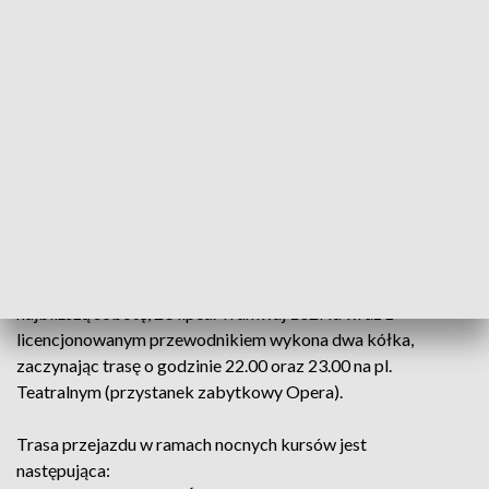
jakiego – bo zabytkowego. W nocny przejazd zabierze nas
przegubowiec 102Na #2069 z 1972 r. W tym roku wagon
roku obchodzi swoje półwiecze. Podczas ostatniej renowacji
przywrócono mu pierwotny, fabryczny stan z początku
eksploatacji. Podczas jazdy będzie można podziwiać
najpiękniej iluminowane wrocławskie zabytki – Ossolineum,
Uniwersytet, most Grunwaldzki czy Katedrę.
Nocne kursy odbywają się w ramach Wrocławskich Linii
Turystycznych jako przejazdy dodatkowe. Klub
Sympatyków Transportu Miejskiego zaprasza na nie już w
najbliższą sobotę, 23 lipca. Tramwaj 102Na wraz z
licencjonowanym przewodnikiem wykona dwa kółka,
zaczynając trasę o godzinie 22.00 oraz 23.00 na pl.
Teatralnym (przystanek zabytkowy Opera).
Trasa przejazdu w ramach nocnych kursów jest
następująca: