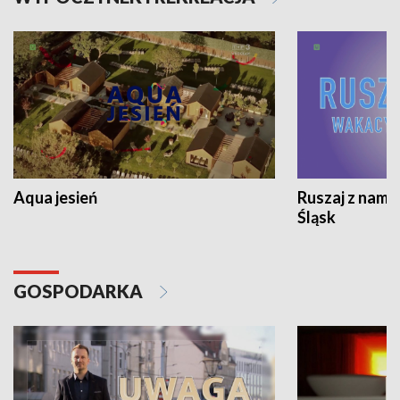
Aqua jesień
Ruszaj z nami
Śląsk
GOSPODARKA