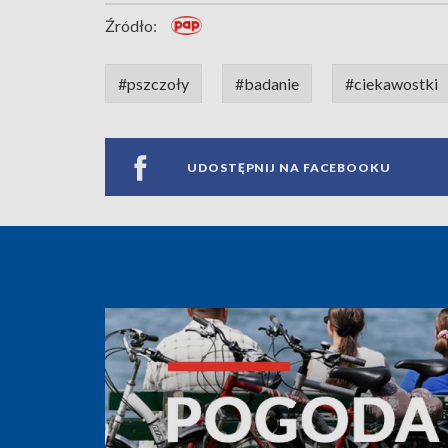
Źródło:
#pszczoły
#badanie
#ciekawostki
UDOSTĘPNIJ NA FACEBOOKU