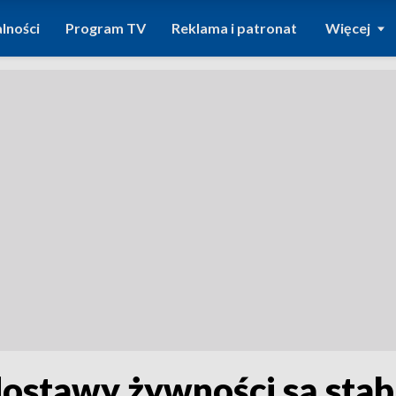
lności
Program TV
Reklama i patronat
Więcej
ostawy żywności są stabi