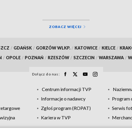
ZOBACZ WIĘCEJ
SZCZ
/
GDAŃSK
/
GORZÓW WLKP.
/
KATOWICE
/
KIELCE
/
KRA
N
/
OPOLE
/
POZNAŃ
/
RZESZÓW
/
SZCZECIN
/
WARSZAWA
/
W
Dołącz do nas:
Centrum informacji TVP
Naziemna
Informacje o nadawcy
Program d
zetargowe
Zgłoś program (ROPAT)
Serwis fo
wizyjna
Kariera w TVP
Merchandi