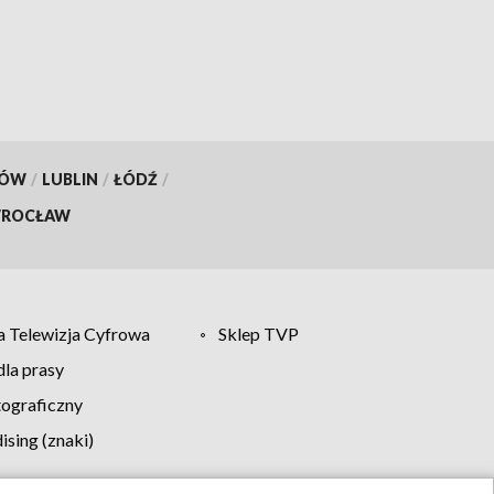
KÓW
/
LUBLIN
/
ŁÓDŹ
/
ROCŁAW
 Telewizja Cyfrowa
Sklep TVP
la prasy
tograficzny
sing (znaki)