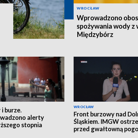
WROCŁAW
Wprowadzono obost
spożywania wody z
Międzybórz
WROCŁAW
 i burze.
Front burzowy nad Do
wadzono alerty
Śląskiem. IMGW ostrz
ższego stopnia
przed gwałtowną pog