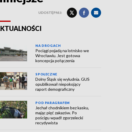
UDOSTĘPNIJ:
KTUALNOŚCI
NA DROGACH
Pociągi pojadą na lotnisko we
Wrocławiu. Jest gotowa
koncepcja połączenia
SPOŁECZNE
Dolny Śląsk się wyludnia. GUS
opublikował niepokojący
raport demograficzny
POD PARAGRAFEM
Jechał chodnikiem bez kasku,
mając pięć zakazów. Po
pościgu wpadł zgorzelecki
recydywista