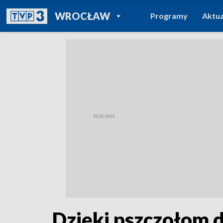
POWRÓT DO
WROCŁAW
Programy
Aktua
TVP REGIONY
Dzięki pszczołom d