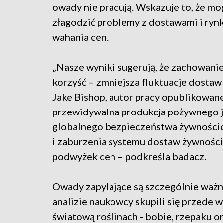
owady nie pracują. Wskazuje to, że mo
złagodzić problemy z dostawami i ry
wahania cen.
„Nasze wyniki sugerują, że zachowan
korzyść – zmniejsza fluktuacje dostaw
Jake Bishop, autor pracy opublikowanej
przewidywalna produkcja pożywnego je
globalnego bezpieczeństwa żywnościo
i zaburzenia systemu dostaw żywnośc
podwyżek cen – podkreśla badacz.
Owady zapylające są szczególnie ważn
analizie naukowcy skupili się przede 
światową roślinach - bobie, rzepaku or