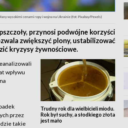
ny wysokimi cenami ropy i wojna na Ukrainie (fot. Pixabay/Pexels)
 pszczoły, przynosi podwójne korzyści
zwala zwiększyć plony, ustabilizować
zić kryzysy żywnościowe.
eanalizowali
at wpływu
 na
spadek
Trudny rok dla wielbicieli miodu.
Rok był suchy, a słodkiego złota
nych przez
jest mało
dzie takie