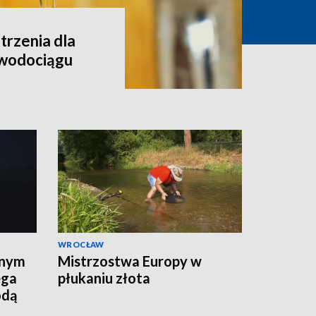
rzenia dla
 wodociągu
WROCŁAW
lnym
Mistrzostwa Europy w
ega
płukaniu złota
odą