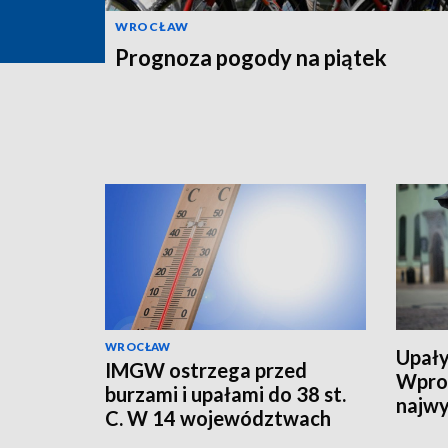
WROCŁAW
Prognoza pogody na piątek
WROCŁAW
Upały
IMGW ostrzega przed
Wpro
burzami i upałami do 38 st.
najwy
C. W 14 województwach
alert RCB