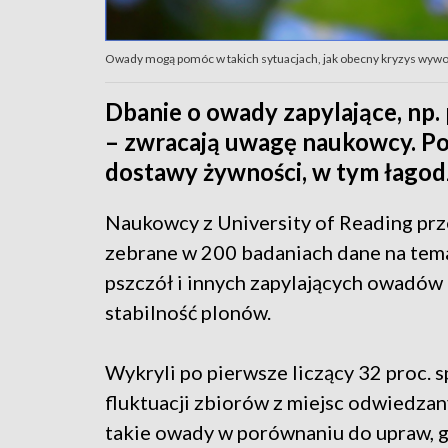
Owady mogą pomóc w takich sytuacjach, jak obecny kryzys wywoła
Dbanie o owady zapylające, np.
– zwracają uwagę naukowcy. Po
dostawy żywności, w tym łagod
Naukowcy z University of Reading prz
zebrane w 200 badaniach dane na tem
pszczół i innych zapylających owadów
stabilność plonów.
Wykryli po pierwsze liczący 32 proc. 
fluktuacji zbiorów z miejsc odwiedza
takie owady w porównaniu do upraw, g