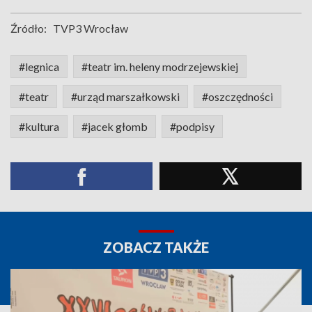
Źródło:
TVP3 Wrocław
#legnica
#teatr im. heleny modrzejewskiej
#teatr
#urząd marszałkowski
#oszczędności
#kultura
#jacek głomb
#podpisy
ZOBACZ TAKŻE