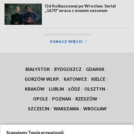
Od Kolbuszowej po Wrocław. Serial
„1670” wraca z nowym sezonem
ZOBACZ WIĘCEJ
BIAŁYSTOK
/
BYDGOSZCZ
/
GDAŃSK
/
GORZÓW WLKP.
/
KATOWICE
/
KIELCE
/
KRAKÓW
/
LUBLIN
/
ŁÓDŹ
/
OLSZTYN
/
OPOLE
/
POZNAŃ
/
RZESZÓW
/
SZCZECIN
/
WARSZAWA
/
WROCŁAW
Szanujemy Twoją prywatność