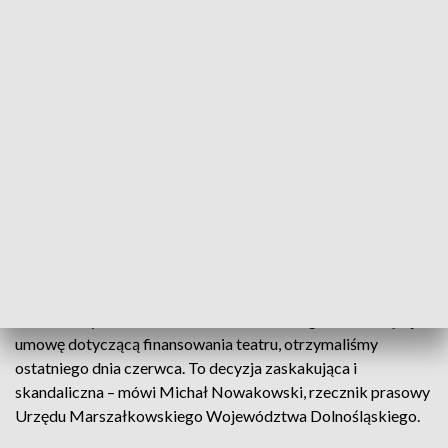
koniecznością szukania oszczędności.
– Samorządy obecnie są w trudnej sytuacji. Budżety gmin
zostały nadszarpnięte przez pandemię, potem przez wojnę
za naszą wschodnią granicą i konieczność pomagania
uchodźcom, wreszcie rosną chociażby ceny mediów. Dlatego
szuka się i my szukamy również oszczędności – mówił na
antenie wrocławskich Faktów Piotr Seifert, rzecznik
prasowy prezydenta Legnicy.
Zaskoczenia i oburzenia nie ukrywa urząd marszałkowski,
który jest organem współfinansującym legnicką scenę.
– Pismo o tym, że wraz z końcem 2022 r. Legnica rozwiązuje
umowę dotyczącą finansowania teatru, otrzymaliśmy
ostatniego dnia czerwca. To decyzja zaskakująca i
skandaliczna – mówi Michał Nowakowski, rzecznik prasowy
Urzędu Marszałkowskiego Województwa Dolnośląskiego.