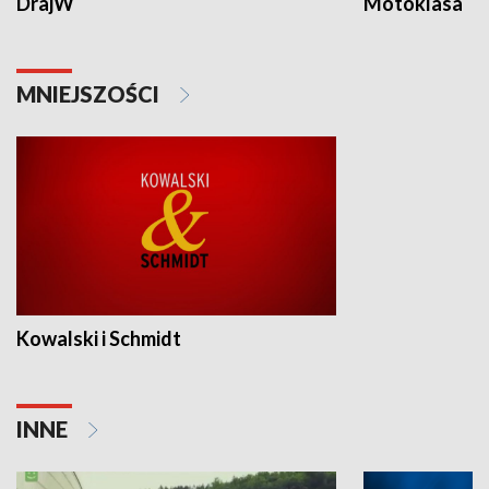
DrajW
Motoklasa
MNIEJSZOŚCI
Kowalski i Schmidt
INNE