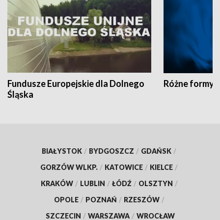
Fundusze Europejskie dla Dolnego
Różne formy t
Śląska
BIAŁYSTOK
/
BYDGOSZCZ
/
GDAŃSK
/
GORZÓW WLKP.
/
KATOWICE
/
KIELCE
/
KRAKÓW
/
LUBLIN
/
ŁÓDŹ
/
OLSZTYN
/
OPOLE
/
POZNAŃ
/
RZESZÓW
/
SZCZECIN
/
WARSZAWA
/
WROCŁAW