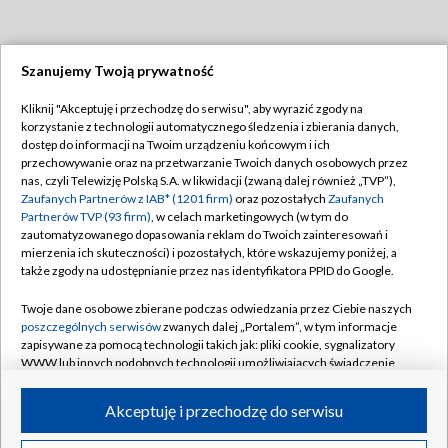
Szanujemy Twoją prywatność
Dołącz do nas:
Kliknij "Akceptuję i przechodzę do serwisu", aby wyrazić zgody na
korzystanie z technologii automatycznego śledzenia i zbierania danych,
TVP
dostęp do informacji na Twoim urządzeniu końcowym i ich
Abonament TVP
przechowywanie oraz na przetwarzanie Twoich danych osobowych przez
Regulamin TVP
nas, czyli Telewizję Polską S.A. w likwidacji (zwaną dalej również „TVP”),
Emisja w TVP
Polityka prywatności
Zaufanych Partnerów z IAB* (1201 firm)
oraz pozostałych
Zaufanych
Partnerów TVP (93 firm)
, w celach marketingowych (w tym do
Centrum informacji TVP
Moje zgody
zautomatyzowanego dopasowania reklam do Twoich zainteresowań i
mierzenia ich skuteczności) i pozostałych, które wskazujemy poniżej, a
Naziemna Telewizja Cyfrowa
Pomoc
także zgody na udostępnianie przez nas identyfikatora PPID do Google.
Sklep TVP
Biuro reklamy
Twoje dane osobowe zbierane podczas odwiedzania przez Ciebie naszych
Rada Programowa
Kontakt
poszczególnych serwisów
zwanych dalej „Portalem”, w tym informacje
zapisywane za pomocą technologii takich jak: pliki cookie, sygnalizatory
System NOS
WWW lub innych podobnych technologii umożliwiających świadczenie
dopasowanych i bezpiecznych usług, personalizację treści oraz reklam,
Informacje o nadawcy
Kanały
udostępnianie funkcji mediów społecznościowych oraz analizowanie
Akceptuję i przechodzę do serwisu
ruchu w Internecie.
Program dla prasy
©2026 Telewizja Polska S.A. w likwidacji