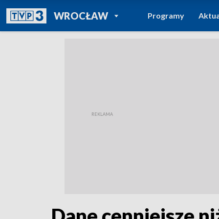
POWRÓT DO
WROCŁAW
Programy
Aktua
TVP REGIONY
Dane cenniejsze ni