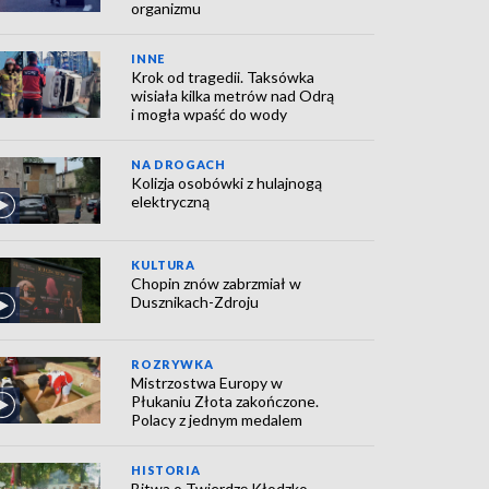
organizmu
INNE
Krok od tragedii. Taksówka
wisiała kilka metrów nad Odrą
i mogła wpaść do wody
NA DROGACH
Kolizja osobówki z hulajnogą
elektryczną
KULTURA
Chopin znów zabrzmiał w
Dusznikach-Zdroju
ROZRYWKA
Mistrzostwa Europy w
Płukaniu Złota zakończone.
Polacy z jednym medalem
HISTORIA
Bitwa o Twierdzę Kłodzko.