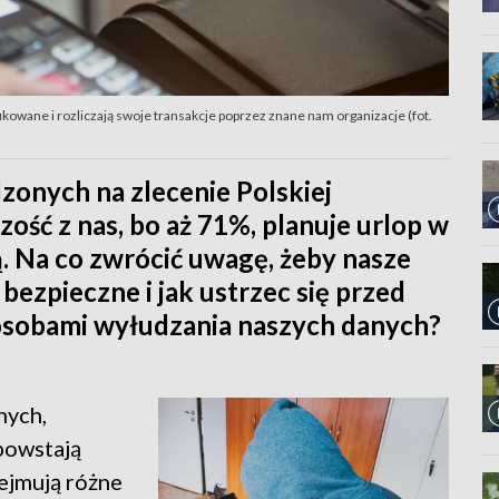
fikowane i rozliczają swoje transakcje poprzez znane nam organizacje (fot.
zonych na zlecenie Polskiej
zość z nas, bo aż 71%, planuje urlop w
ą. Na co zwrócić uwagę, żeby nasze
ezpieczne i jak ustrzec się przed
osobami wyłudzania naszych danych?
nych,
powstają
ejmują różne