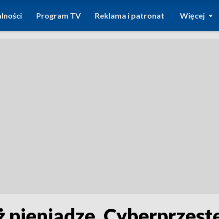
lności
Program TV
Reklama i patronat
Więcej
ż pieniądze. Cyberprzest