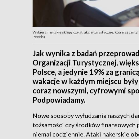
Wybierajmy takie sklepy czy atrakcje turystyczne, które są certy
Pexels)
Jak wynika z badań przeprowad
Organizacji Turystycznej, więks
Polsce, a jedynie 19% za granic
wakacje w każdym miejscu były b
coraz nowszymi, cyfrowymi sp
Podpowiadamy.
Nowe sposoby wyłudzania naszych da
tożsamości czy środków finansowych 
niemal codziennie. Ataki hakerskie ob